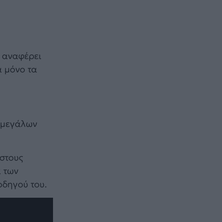
P αναφέρει
ά μόνο τα
ν μεγάλων
 στους
α των
οδηγού του.