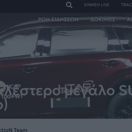
ΚΙΝΗΣΗ LIVE
TRAC
ΡΟΗ ΕΙΔΗΣΕΩΝ
ΔΟΚΙΜΕΣ
Α
φαλέστερο μεγάλο S
o)
ctioN Team