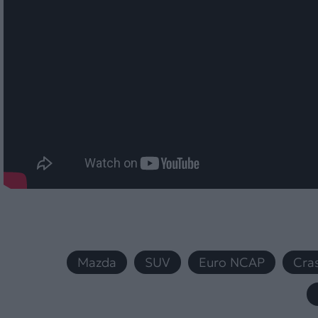
Mazda
,
SUV
,
Euro NCAP
,
Cra