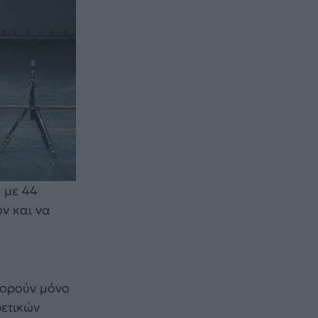
 με 44
ν και να
φορούν μόνο
ρετικών