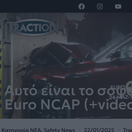
Αυτό είναι το σσ
Euro NCAP (+vide
Κατηγορία
ΝΕΑ
,
Safety News
22/01/2025
Tra