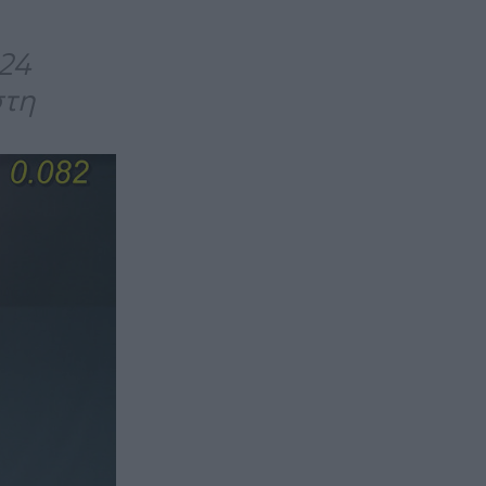
24
στη