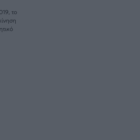
019, το
κίνηση
ητικό