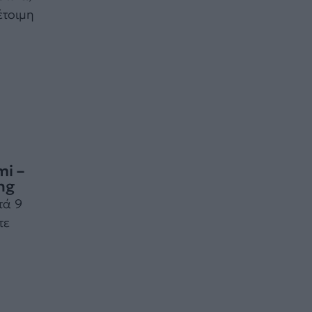
έτοιμη
mi –
ng
τά 9
τε