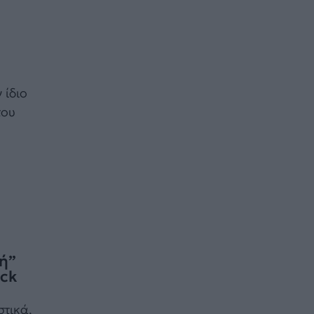
 ίδιο
του
ή”
ack
στικά,