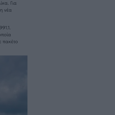
ίκα. Για
τη νέα
91.1.
οποία
με πακέτο