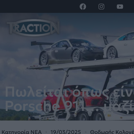
Πωλείται όπως εί
Porsche 911… μαζί
Κατηγορία
ΝΕΑ
19/03/2025
Θοδωρής Κολονέ