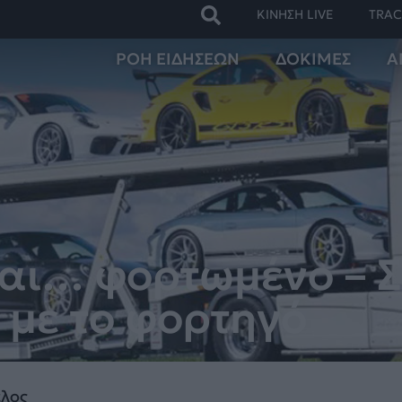
ΚΙΝΗΣΗ LIVE
TRAC
ΡΟΗ ΕΙΔΗΣΕΩΝ
ΔΟΚΙΜΕΣ
Α
ναι… φορτωμένο – 
 με το φορτηγό
λος