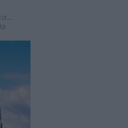
α...
θα