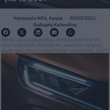
Κατηγορία
ΝΕΑ
,
Αγορά
03/03/2022
Θοδωρής Κολονέλος
Μόλις τρία ευρωπαϊκά μοντέλα βρίσκονται
στην κορυφαία δεκάδα της ρωσικής αγοράς.
Δείτε ποιο ήταν το best-seller για το έτος 2021!