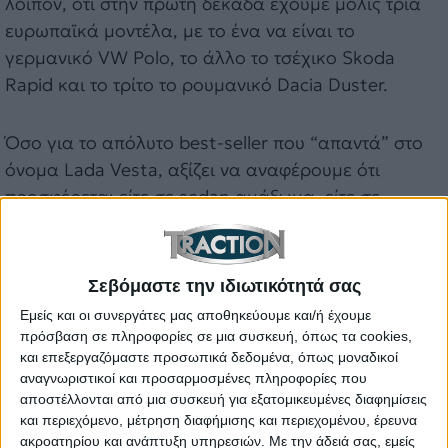
λοιπόν, ότι στην πρώτη δεκάδα έχουμε μόλις τρία
ευρωπαϊκά μοντέλα, με το ένα να είναι το
γερμανικό VW Polo, το άλλο το τσέχικο Skoda
Rapid και το τρίτο το ρουμανικό Dacia Duster.
Όσο για το απόλυτο best-seller που “απαντά” στο
όνομα Lada Vesta, αξίζει να αναφέρουμε ότι
προσφέρεται είτε σε sedan αμάξωμα, είτε σε
station wagon και πρόσφατα δέχθηκε μία μικρή
αναβάθμιση. Αυτή τη στιγμή, στην ρωσική αγορά
προσφέρεται με τρεις κινητήρες, δύο εκδοχές ενός
Σεβόμαστε την ιδιωτικότητά σας
κινητήρα 1,6 λτ. με απόδοση 106 και 113 ίππους,
Εμείς και οι συνεργάτες μας αποθηκεύουμε και/ή έχουμε
αλλά και την ισχυρότερη με τον κινητήρα 1,8 λτ. και
πρόσβαση σε πληροφορίες σε μια συσκευή, όπως τα cookies,
απόδοση 145 ίππους. Ακολουθεί ο σχετικός
και επεξεργαζόμαστε προσωπικά δεδομένα, όπως μοναδικοί
αναγνωριστικοί και προσαρμοσμένες πληροφορίες που
πίνακας:
αποστέλλονται από μια συσκευή για εξατομικευμένες διαφημίσεις
και περιεχόμενο, μέτρηση διαφήμισης και περιεχομένου, έρευνα
ακροατηρίου και ανάπτυξη υπηρεσιών.
Με την άδειά σας, εμείς