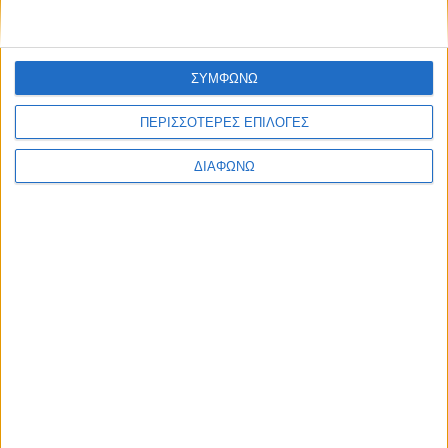
δημιουργία του
ΔΙΑΒΑΣΤΕ
ΣΥΜΦΩΝΩ
ΠΕΡΙΣΣΟΤΕΡΕΣ ΕΠΙΛΟΓΕΣ
ΔΙΑΦΩΝΩ
Όταν η Lada κατασκεύασε αυτοκίνητα
με wankel κινητήρα για την KGB
ΔΙΑΒΑΣΤΕ