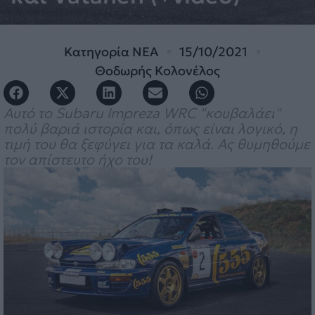
Κατηγορία
ΝΕΑ
15/10/2021
Θοδωρής Κολονέλος
Αυτό το Subaru Impreza WRC "κουβαλάει"
πολύ βαριά ιστορία και, όπως είναι λογικό, η
τιμή του θα ξεφύγει για τα καλά. Ας θυμηθούμε
τον απίστευτο ήχο του!