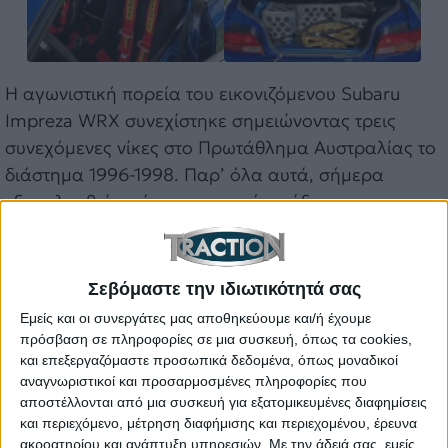
Η αγωνιστική πορεία του εικονιζόμενου Subaru
Impreza WRX συνεχίστηκε σημειώνοντας τρεις
συνεχόμενες νίκες στο Πρωτάθλημα Αυστραλίας το
διάστημα 1996-1998. Παρ’ όλα αυτά, σήμερα
εξακολουθεί να έχει το αρχικό αμάξωμα που
χρονολογείται στο 1993 και πληροί τις
προδιαγραφές του Group A.
Σεβόμαστε την ιδιωτικότητά σας
Αν έχετε στην κατοχή σας, λοιπόν, ένα ποσό της
Εμείς και οι συνεργάτες μας αποθηκεύουμε και/ή έχουμε
τάξης των 450.000-650.000 ευρώ μπορείτε να
πρόσβαση σε πληροφορίες σε μια συσκευή, όπως τα cookies,
και επεξεργαζόμαστε προσωπικά δεδομένα, όπως μοναδικοί
επενδύσετε σε αυτόν τον θρύλο που
θα
αναγνωριστικοί και προσαρμοσμένες πληροφορίες που
δημοπρατηθεί από την εταιρεία Artcurial στις 24
αποστέλλονται από μια συσκευή για εξατομικευμένες διαφημίσεις
Οκτωβρίου.
Ειδάλλως, δυναμώστε τον ήχο και
και περιεχόμενο, μέτρηση διαφήμισης και περιεχομένου, έρευνα
ακροατηρίου και ανάπτυξη υπηρεσιών.
Με την άδειά σας, εμείς
απολαύστε το video που ακολουθεί!