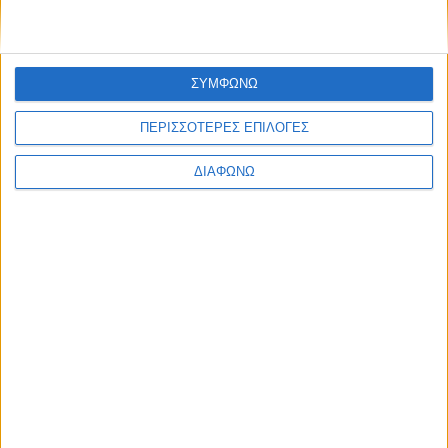
Τετρακίνηση και εγγύηση με
απεριόριστα χιλιόμετρα
ΔΙΑΒΑΣΤΕ
ΣΥΜΦΩΝΩ
ΠΕΡΙΣΣΟΤΕΡΕΣ ΕΠΙΛΟΓΕΣ
ΔΙΑΦΩΝΩ
Mazda RX-7: 24 χρόνια χωρίς τον
περιστροφικό «δαίμονα»
ΔΙΑΒΑΣΤΕ