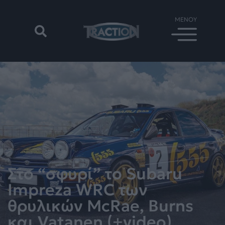
Στο “σφυρί” το Subaru
Impreza WRC των
θρυλικών McRae, Burns
και Vatanen (+video)