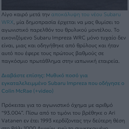
Λίγο καιρό μετά την
αποκάλυψη του νέου Subaru
WRX
, μία δημοπρασία έρχεται να μας θυμίσει το
αγωνιστικό παρελθόν του θρυλικού μοντέλου. Το
εικονιζόμενο Subaru Impreza WRC μόνο τυχαίο δεν
είναι, μιας και οδηγήθηκε από θρύλους και ήταν
αυτό που έφερε τους πρώτους βαθμούς σε
παγκόσμιο πρωτάθλημα στην ιαπωνική εταιρεία.
Διαβάστε επίσης: Μυθικό ποσό για
εγκαταλελειμμένο Subaru Impreza που οδήγησε ο
Colin McRae (+video)
Πρόκειται για το αγωνιστικό όχημα με αριθμό
“93.004”. Πίσω από το τιμόνι του βρέθηκε ο Ari
Vatanen εν έτει 1993 κερδίζοντας την δεύτερη θέση
στο Ράλι 1000 Λιμνών, ενώ το συγκεκριμένο