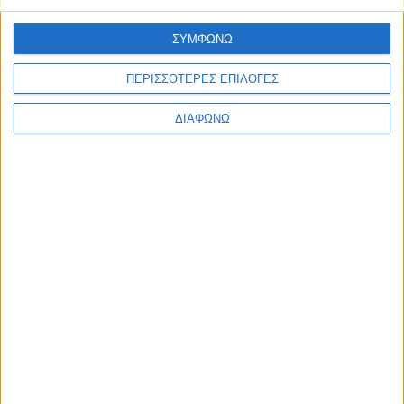
BLOG
LONG READS
ΣΥΜΦΩΝΩ
ΣΥΝΕΝΤΕΥΞΕΙΣ
LEGENDS
ΠΕΡΙΣΣΟΤΕΡΕΣ ΕΠΙΛΟΓΕΣ
ΣΑΝ ΣΗΜΕΡΑ
ΔΙΑΦΩΝΩ
ABOUT TRACTION
TRACTION MAGAZINE
TRACTION TV
ΠΟΙΟΙ ΕΙΜΑΣΤΕ
ΕΠΙΚΟΙΝΩΝΙΑ
FOLLOW US