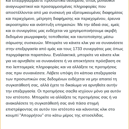
και επεξεργαζόμαστε προσωπικά δεδομένα, όπως μοναδικοί
αναγνωριστικοί και προσαρμοσμένες πληροφορίες που
αποστέλλονται από μια συσκευή για εξατομικευμένες διαφημίσεις
και περιεχόμενο, μέτρηση διαφήμισης και περιεχομένου, έρευνα
ακροατηρίου και ανάπτυξη υπηρεσιών.
Με την άδειά σας, εμείς
και οι συνεργάτες μας ενδέχεται να χρησιμοποιήσουμε ακριβή
δεδομένα γεωγραφικής τοποθεσίας και ταυτοποίησης μέσω
TractioN: Δείτε το επίσημο trailer του 22ου επεισοδίου
σάρωσης συσκευών. Μπορείτε να κάνετε κλικ για να συναινέσετε
της 24ης σεζόν
στην επεξεργασία από εμάς και τους 1733 συνεργάτες μας όπως
περιγράφεται παραπάνω. Εναλλακτικά, μπορείτε να κάνετε κλικ
για να αρνηθείτε να συναινέσετε ή να αποκτήσετε πρόσβαση σε
πιο λεπτομερείς πληροφορίες και να αλλάξετε τις προτιμήσεις
σας πριν συναινέσετε.
Λάβετε υπόψη ότι κάποια επεξεργασία
των προσωπικών σας δεδομένων ενδέχεται να μην απαιτεί τη
συγκατάθεσή σας, αλλά έχετε το δικαίωμα να αρνηθείτε αυτήν
την επεξεργασία. Οι προτιμήσεις σαςθα ισχύουν μόνο για αυτόν
τον ιστότοπο. Μπορείτε να αλλάξετε τις προτιμήσεις σας ή να
ανακαλέσετε τη συγκατάθεσή σας ανά πάσα στιγμή
επιστρέφοντας σε αυτόν τον ιστότοπο και κάνοντας κλικ στο
κουμπί "Απορρήτου" στο κάτω μέρος της ιστοσελίδας.
Ματίας Αλμέιδα: Το αυτοκίνητο που θα οδηγεί ο