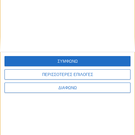
TractioN: Δείτε το επίσημο trailer του 15ου επεισοδίου
της 23ης σεζόν
ΣΥΜΦΩΝΩ
ΠΕΡΙΣΣΟΤΕΡΕΣ ΕΠΙΛΟΓΕΣ
ΔΙΑΦΩΝΩ
TractioN: Το επίσημο trailer του 19ου επεισοδίου της
22ης σεζόν