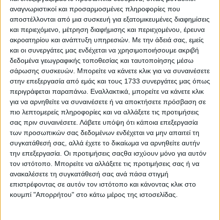
αναγνωριστικοί και προσαρμοσμένες πληροφορίες που
αποστέλλονται από μια συσκευή για εξατομικευμένες διαφημίσεις
και περιεχόμενο, μέτρηση διαφήμισης και περιεχομένου, έρευνα
ακροατηρίου και ανάπτυξη υπηρεσιών.
Με την άδειά σας, εμείς
και οι συνεργάτες μας ενδέχεται να χρησιμοποιήσουμε ακριβή
δεδομένα γεωγραφικής τοποθεσίας και ταυτοποίησης μέσω
Αθήνα-Αγρίνιο με ηλεκτρικό: Ταξιδέψαμε και…
σάρωσης συσκευών. Μπορείτε να κάνετε κλικ για να συναινέσετε
ευπειθώς αναφέρουμε!
στην επεξεργασία από εμάς και τους 1733 συνεργάτες μας όπως
περιγράφεται παραπάνω. Εναλλακτικά, μπορείτε να κάνετε κλικ
για να αρνηθείτε να συναινέσετε ή να αποκτήσετε πρόσβαση σε
πιο λεπτομερείς πληροφορίες και να αλλάξετε τις προτιμήσεις
σας πριν συναινέσετε.
Λάβετε υπόψη ότι κάποια επεξεργασία
των προσωπικών σας δεδομένων ενδέχεται να μην απαιτεί τη
συγκατάθεσή σας, αλλά έχετε το δικαίωμα να αρνηθείτε αυτήν
την επεξεργασία. Οι προτιμήσεις σαςθα ισχύουν μόνο για αυτόν
τον ιστότοπο. Μπορείτε να αλλάξετε τις προτιμήσεις σας ή να
ανακαλέσετε τη συγκατάθεσή σας ανά πάσα στιγμή
επιστρέφοντας σε αυτόν τον ιστότοπο και κάνοντας κλικ στο
κουμπί "Απορρήτου" στο κάτω μέρος της ιστοσελίδας.
Η 11άδα της Hyundai για το KONA Electric