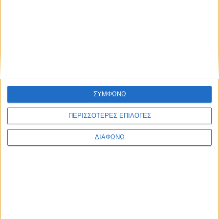
Hyundai: Θέλει ηγετική θέση στα ηλεκτρικά στην
Ευρώπη
ΣΥΜΦΩΝΩ
ΠΕΡΙΣΣΟΤΕΡΕΣ ΕΠΙΛΟΓΕΣ
ΔΙΑΦΩΝΩ