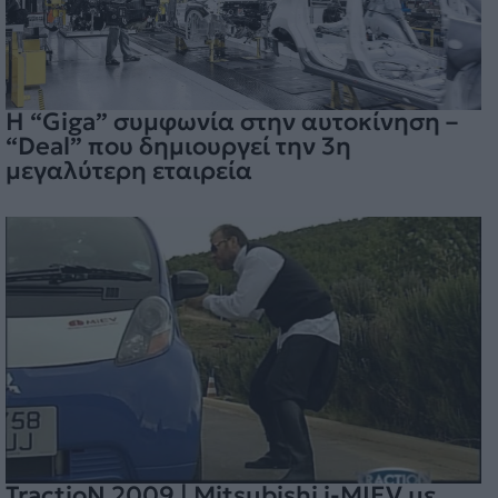
H “Giga” συμφωνία στην αυτοκίνηση –
“Deal” που δημιουργεί την 3η
μεγαλύτερη εταιρεία
TractioN 2009 | Mitsubishi i-MIEV με