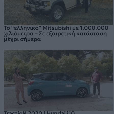
To “ελληνικό” Mitsubishi με 1.000.000
χιλιόμετρα – Σε εξαιρετική κατάσταση
μέχρι σήμερα
TractioN 2020 | Hyndai i10