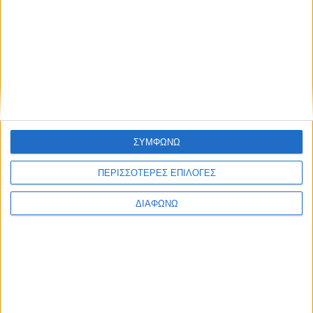
Δοκιμάζουμε ευρωπαϊκό best seller στην ηλεκτρική
του έκδοση
ΣΥΜΦΩΝΩ
ΠΕΡΙΣΣΟΤΕΡΕΣ ΕΠΙΛΟΓΕΣ
ΔΙΑΦΩΝΩ
Peugeot: Τα μοντέλα που έγραψαν ιστορία με τίτλους!