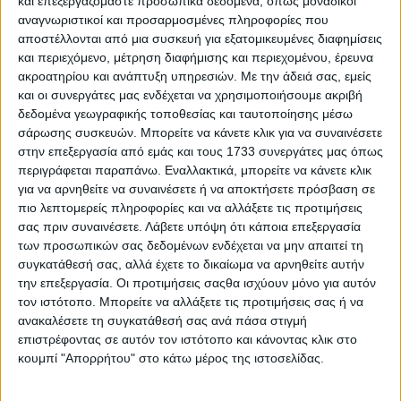
και επεξεργαζόμαστε προσωπικά δεδομένα, όπως μοναδικοί
αναγνωριστικοί και προσαρμοσμένες πληροφορίες που
αποστέλλονται από μια συσκευή για εξατομικευμένες διαφημίσεις
και περιεχόμενο, μέτρηση διαφήμισης και περιεχομένου, έρευνα
ακροατηρίου και ανάπτυξη υπηρεσιών.
Με την άδειά σας, εμείς
και οι συνεργάτες μας ενδέχεται να χρησιμοποιήσουμε ακριβή
δεδομένα γεωγραφικής τοποθεσίας και ταυτοποίησης μέσω
Tα best seller supermini της Ευρώπης και οι τιμές τους
σάρωσης συσκευών. Μπορείτε να κάνετε κλικ για να συναινέσετε
– Εκτός τριάδας το Toyota Yaris
στην επεξεργασία από εμάς και τους 1733 συνεργάτες μας όπως
περιγράφεται παραπάνω. Εναλλακτικά, μπορείτε να κάνετε κλικ
για να αρνηθείτε να συναινέσετε ή να αποκτήσετε πρόσβαση σε
πιο λεπτομερείς πληροφορίες και να αλλάξετε τις προτιμήσεις
σας πριν συναινέσετε.
Λάβετε υπόψη ότι κάποια επεξεργασία
των προσωπικών σας δεδομένων ενδέχεται να μην απαιτεί τη
συγκατάθεσή σας, αλλά έχετε το δικαίωμα να αρνηθείτε αυτήν
την επεξεργασία. Οι προτιμήσεις σαςθα ισχύουν μόνο για αυτόν
τον ιστότοπο. Μπορείτε να αλλάξετε τις προτιμήσεις σας ή να
ανακαλέσετε τη συγκατάθεσή σας ανά πάσα στιγμή
επιστρέφοντας σε αυτόν τον ιστότοπο και κάνοντας κλικ στο
κουμπί "Απορρήτου" στο κάτω μέρος της ιστοσελίδας.
To μοντέλο που “εκθρόνισε” το Dacia Sandero στην