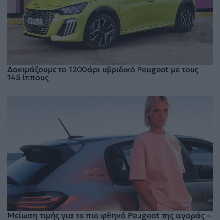
Δοκιμάζουμε το 1200άρι υβριδικό Peugeot με τους
145 ίππους
Μείωση τιμής για το πιο φθηνό Peugeot της αγοράς –