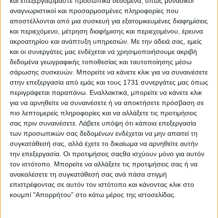
και επεξεργαζόμαστε προσωπικά δεδομένα, όπως μοναδικοί
αναγνωριστικοί και προσαρμοσμένες πληροφορίες που
αποστέλλονται από μια συσκευή για εξατομικευμένες διαφημίσεις
και περιεχόμενο, μέτρηση διαφήμισης και περιεχομένου, έρευνα
ακροατηρίου και ανάπτυξη υπηρεσιών.
Με την άδειά σας, εμείς
και οι συνεργάτες μας ενδέχεται να χρησιμοποιήσουμε ακριβή
δεδομένα γεωγραφικής τοποθεσίας και ταυτοποίησης μέσω
Dacia: Επιμένουν στο “value for money” οι Ρουμάνοι
σάρωσης συσκευών. Μπορείτε να κάνετε κλικ για να συναινέσετε
στην επεξεργασία από εμάς και τους 1731 συνεργάτες μας όπως
περιγράφεται παραπάνω. Εναλλακτικά, μπορείτε να κάνετε κλικ
για να αρνηθείτε να συναινέσετε ή να αποκτήσετε πρόσβαση σε
πιο λεπτομερείς πληροφορίες και να αλλάξετε τις προτιμήσεις
σας πριν συναινέσετε.
Λάβετε υπόψη ότι κάποια επεξεργασία
των προσωπικών σας δεδομένων ενδέχεται να μην απαιτεί τη
συγκατάθεσή σας, αλλά έχετε το δικαίωμα να αρνηθείτε αυτήν
την επεξεργασία. Οι προτιμήσεις σαςθα ισχύουν μόνο για αυτόν
τον ιστότοπο. Μπορείτε να αλλάξετε τις προτιμήσεις σας ή να
ανακαλέσετε τη συγκατάθεσή σας ανά πάσα στιγμή
επιστρέφοντας σε αυτόν τον ιστότοπο και κάνοντας κλικ στο
κουμπί "Απορρήτου" στο κάτω μέρος της ιστοσελίδας.
Στην Ελλάδα με 15.900 ευρώ και το κλειδί στο χέρι το