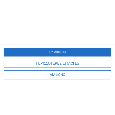
Δοκιμή Dacia Sandero Stepway LPG
ΣΥΜΦΩΝΩ
ΠΕΡΙΣΣΟΤΕΡΕΣ ΕΠΙΛΟΓΕΣ
ΔΙΑΦΩΝΩ
Ε.Ε. Top 10: Ταξινομήσεις Ιουνίου με Tesla Model 3 στη
2η θέση