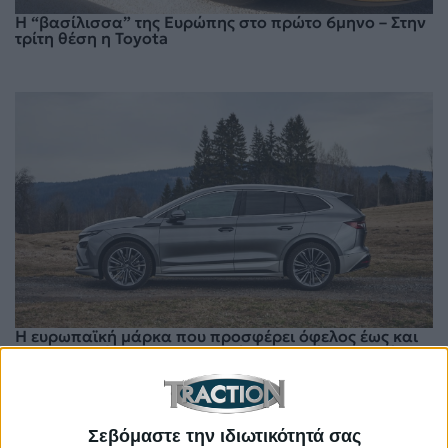
Η “βασίλισσα” της Ευρώπης στο πρώτο 6μηνο – Στην
τρίτη θέση η Toyota
Η ευρωπαϊκή μάρκα που προσφέρει όφελος έως και
16.000 ευρώ – Για περιορισμένο αριθμό αυτοκινήτων
Σεβόμαστε την ιδιωτικότητά σας