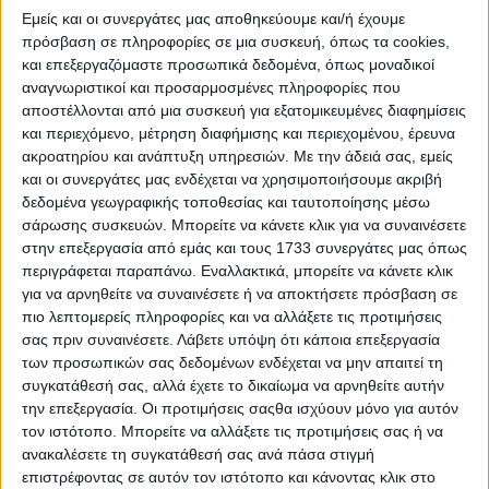
Εμείς και οι συνεργάτες μας αποθηκεύουμε και/ή έχουμε
πρόσβαση σε πληροφορίες σε μια συσκευή, όπως τα cookies,
και επεξεργαζόμαστε προσωπικά δεδομένα, όπως μοναδικοί
αναγνωριστικοί και προσαρμοσμένες πληροφορίες που
αποστέλλονται από μια συσκευή για εξατομικευμένες διαφημίσεις
και περιεχόμενο, μέτρηση διαφήμισης και περιεχομένου, έρευνα
ακροατηρίου και ανάπτυξη υπηρεσιών.
Με την άδειά σας, εμείς
και οι συνεργάτες μας ενδέχεται να χρησιμοποιήσουμε ακριβή
δεδομένα γεωγραφικής τοποθεσίας και ταυτοποίησης μέσω
Τα ηλεκτρικά πόλης με γερμανικό DNA – Αυτονομία
σάρωσης συσκευών. Μπορείτε να κάνετε κλικ για να συναινέσετε
έως 450 χλμ.
στην επεξεργασία από εμάς και τους 1733 συνεργάτες μας όπως
περιγράφεται παραπάνω. Εναλλακτικά, μπορείτε να κάνετε κλικ
για να αρνηθείτε να συναινέσετε ή να αποκτήσετε πρόσβαση σε
πιο λεπτομερείς πληροφορίες και να αλλάξετε τις προτιμήσεις
σας πριν συναινέσετε.
Λάβετε υπόψη ότι κάποια επεξεργασία
των προσωπικών σας δεδομένων ενδέχεται να μην απαιτεί τη
συγκατάθεσή σας, αλλά έχετε το δικαίωμα να αρνηθείτε αυτήν
την επεξεργασία. Οι προτιμήσεις σαςθα ισχύουν μόνο για αυτόν
τον ιστότοπο. Μπορείτε να αλλάξετε τις προτιμήσεις σας ή να
ανακαλέσετε τη συγκατάθεσή σας ανά πάσα στιγμή
επιστρέφοντας σε αυτόν τον ιστότοπο και κάνοντας κλικ στο