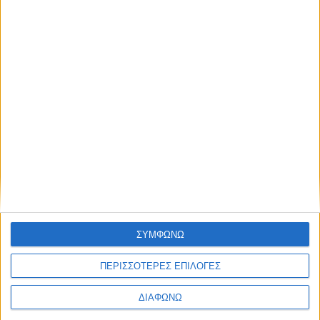
Skoda Kodiaq: Το μεγάλο SUV με έως και 7 θέσεις και
μέχρι 10 χρόνια εγγύηση – Με 250€/μήνα
ΣΥΜΦΩΝΩ
ΠΕΡΙΣΣΟΤΕΡΕΣ ΕΠΙΛΟΓΕΣ
ΔΙΑΦΩΝΩ