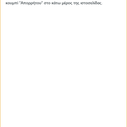
κουμπί "Απορρήτου" στο κάτω μέρος της ιστοσελίδας.
10 χρόνια εγγύηση, με αναδρομική ισχύ, για τρεις
μάρκες του γερμανικού ομίλου – Ποιες είναι οι
προϋποθέσεις
Made in Spain το νέο SUV των Τσέχων – Πού
κατασκευάζεται