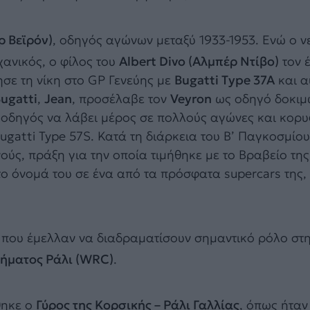
ρ Βεϊρόν)
, οδηγός αγώνων μεταξύ 1933-1953. Ενώ ο 
χανικός, ο φίλος του
Albert Divo (Αλμπέρ Ντίβο)
τον έ
ησε τη νίκη στο GP Γενεύης με
Bugatti Type 37A
και α
Bugatti
,
Jean
, προσέλαβε τον
Veyron
ως οδηγό δοκιμ
ς οδηγός να λάβει μέρος σε πολλούς αγώνες και κορ
 Bugatti Type 57S. Κατά τη διάρκεια του Β’ Παγκοσμί
ούς, πράξη για την οποία τιμήθηκε με το Βραβείο τη
ο όνομά του σε ένα από τα πρόσφατα supercars της, 
 που έμελλαν να διαδραματίσουν σημαντικό ρόλο στ
ήματος Ράλι (WRC)
.
θηκε ο
Γύρος της Κορσικής – Ράλι Γαλλίας
, όπως ήταν