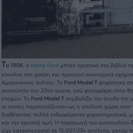
T
o 1908
, ο
Henry Ford
μπήκε οριστικά στα βιβλία τ
εύκολου στη χρήση και προσιτού οικονομικά οχήματ
Αμερικανούς πολίτες. Το
Ford Model T
ψηφίστηκε στο
αυτοκίνητο του 20ού αιώνα, ενώ φιγουράρει στην 8
εποχών. Το
Ford Model T
συμβολίζει την άνοδο της 
οι οποίες παρουσιάζονταν ως η απόλυτη χώρα στον 
διαθέτοντας πολλά ενδιαφέροντα χαρακτηριστικά, με
και την προσιτή τιμή. Η παραγωγή του αυτοκινήτου 
είχε κατασκευαστεί σε 15.007.034 αντίτυπα, ρεκόρ