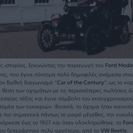
ης ιστορίας, ξεκινώντας την παραγωγή του
Ford Model
ος, που έγινε σύντομα πολύ δημοφιλές ανάμεσα στο
ν διεθνή διαγωνισμό “
Car of the Century
“, ως το κο
η θέση των οχημάτων με τις περισσότερες πωλήσεις 
μεσαίας τάξης και έγινε σύμβολο του εκσυγχρονισμού 
τομέα των ευκαιριών. Φυσικά, το όχημα ήταν καινοτό
 πιο σημαντικά πάντως το μικρό μέγεθος, την ευκολ
διήρκεσε έως το 1927 και όταν ολοκληρώθηκε, το
For
 που ξεπεράστηκε πολύ αργότερα, από το
VW Beetle
.