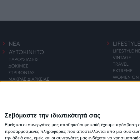
ΝΕΑ
LIFESTYL
LIFESTYLE 
ΑΥΤΟΚΙΝΗΤΟ
VINTAGE
ΠΑΡΟΥΣΙΑΣΕΙΣ
TRAVEL
ΔΟΚΙΜΕΣ
EXTREME
ΣΤΡΙΒΟΝΤΑΣ
WOMEN ON 
ΜΑΚΡΑΣ ΔΙΑΡΚΕΙΑΣ
SAFETY
ΑΓΟΡΑ
ΕΚΘΕΣΕΙΣ
SAFETY NEW
ΔΡΑΣΕΙΣ
2 WHEELS
ΤΕΧΝΟΛΟ
ΜΟΤΟΣΥΚΛΕΤΑ
ΠΟΔΗΛΑΤΟ
ΧΡΗΣΙΜΑ
Σεβόμαστε την ιδιωτικότητά σας
MOTO GP
Εμείς και οι συνεργάτες μας αποθηκεύουμε και/ή έχουμε πρόσβαση 
προσαρμοσμένες πληροφορίες που αποστέλλονται από μια συσκευή γι
την άδειά σας, εμείς και οι συνεργάτες μας ενδέχεται να χρησιμοπ