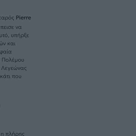
νεαρός
Pierre
πεισε να
υτό, υπήρξε
ών και
υφαία
ου Πολέμου
ς Λεγεώνας
κάτι που
η
 η πλήρης