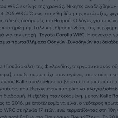
ου WRC εκείνης της χρονιάς. Νικητές αναδείχθηκαν 
geot 206 WRC. Όμως, στην 9η θέση της κατάταξης, φι
ις ειδικές διαδρομές του θεσμού. Ο λόγος για τους ν
ν υποστήριξη της Γαλλικής Ομοσπονδίας, της περίφημη
ιά για την εποχή-
Toyota Corolla WRC
. Η συνέχεια γ
σμια πρωταθλήματα Οδηγών-Συνοδηγών και δεκάδες
yla (Γιουβάσκιλα) της Φινλανδίας, ο εργοστασιακός ο
περα)
, που δε συμμετείχε στον αγώνα, αποκτούσε εκε
 μικρός
Kalle
ακολούθησε τα βήματα του μπαμπά του 
youtube, που έδειχνε έναν πιτσιρίκο να πλαγιολισθαί
η διαδρομή. Η εξέλιξη ήταν δεδομένη, με τον
Kalle R
ς το 2016, με αποτέλεσμα να είναι ο νεότερος πρωτ
το WRC σε ηλικία 17 ετών, ενώ τερματίζοντας στη 10η
ακτά ποτέ βαθμό στο Παγκόσμιο Πρωτάθλημα. Το 2018