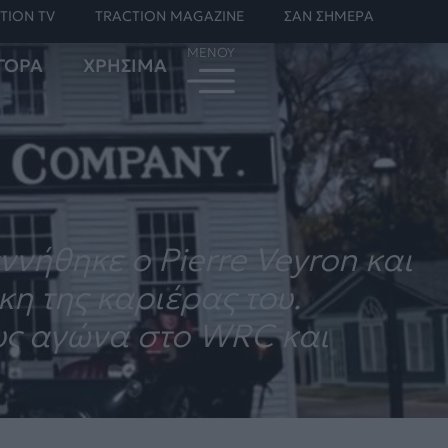
TION TV
TRACTION MAGAZINE
ΣΑΝ ΣΗΜΕΡΑ
ΓΟΡΑ
ΧΡΗΣΙΜΑ
ννήθηκε ο Pierre Veyron και
κη της καριέρας του.
ους αγώνα στο WRC και