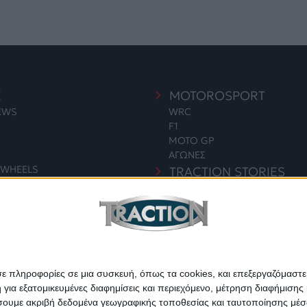
E
MOTOROSPORT
NEWS
WRC
F1
MOTO GP
ΑΓΩΝΕΣ
WHEELS
TRACTION STORIES
EDITORIAL
S
BLOG
LONG READS
ΣΥΝΕΝΤΕΥΞΕΙΣ
ΓΙΑ & ΠΕΡΙΒΑΛΛΟΝ
LEGENDS
ΣΑΝ ΣΗΜΕΡΑ
σε πληροφορίες σε μια συσκευή, όπως τα cookies, και επεξεργαζόμαστ
α εξατομικευμένες διαφημίσεις και περιεχόμενο, μέτρηση διαφήμισης 
οιήσουμε ακριβή δεδομένα γεωγραφικής τοποθεσίας και ταυτοποίησης μέ