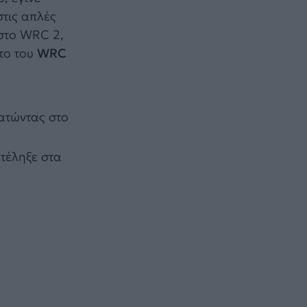
στις απλές
 στο WRC 2,
το του
WRC
ρατώντας στο
α
ατέληξε στα