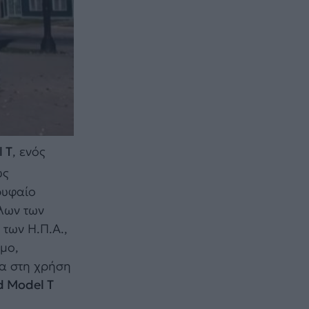
 T
, ενός
υς
ρυφαίο
όλων των
των Η.Π.Α.,
μο,
ία στη χρήση
d Model T