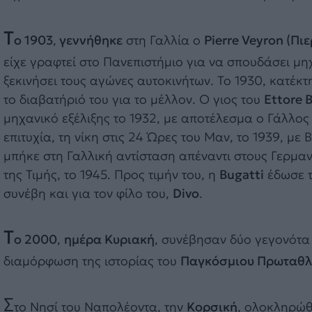
Τ
ο 1903
,
γεννήθηκε
στη Γαλλία ο
Pierre Veyron (Πιε
είχε γραφτεί στο Πανεπιστήμιο για να σπουδάσει μη
ξεκινήσει τους αγώνες αυτοκινήτων. Το 1930, κατέκτ
το διαβατήριό του για το μέλλον. Ο γιος του
Ettore 
μηχανικό εξέλιξης το 1932, με αποτέλεσμα ο Γάλλο
επιτυχία, τη νίκη στις 24 Ώρες του Μαν, το 1939, με
μπήκε στη Γαλλική αντίσταση απέναντι στους Γερμαν
της Τιμής, το 1945. Προς τιμήν του, η
Bugatti
έδωσε τ
συνέβη και για τον φίλο του,
Divo
.
Τ
ο 2000
,
ημέρα Κυριακή
, συνέβησαν δύο γεγονότα
διαμόρφωση της ιστορίας του
Παγκόσμιου Πρωταθλ
Σ
το Νησί του Ναπολέοντα, την
Κορσική
, ολοκληρώ