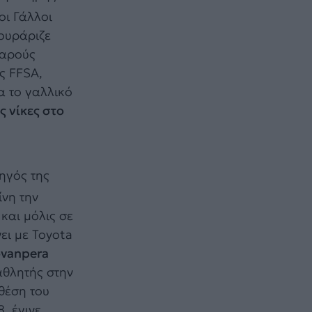
οι Γάλλοι
γουράριζε
εαρούς
ς FFSA,
ια το γαλλικό
 νίκες στο
δηγός της
ίνη την
και μόλις σε
νει με Toyota
ovanpera
αθλητής στην
 θέση του
, έγινε