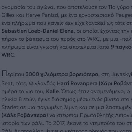
ονομασία του αγώνα, που αποτελούσε τον 11ο γύρο τ
Gilles και Herve Panizzi, με ένα εργοστασιακό Peu
ένα πλήρωμα που κανείς δεν είχε ξαναδεί ως τότε στ
Sebastien Loeb-Daniel Elena
, οι οποίοι έχοντας τη
πήραν το βάπτισμα του πυρός στο WRC, με μια -παλ
πλήρωμα είναι γνωστή και αποτελείται από
9 παγκό
WRC
.
Π
ερίπου
3000 χιλιόμετρα βορειότερα
, στη Juvask
Seat, τότε, Φινλανδός
Harri Rovanpera (Χάρι Ροβάν
ημέρα το γιο του,
Kalle
. Όπως ήταν αναμενόμενο, ο
ηλικία 8 ετών, έγινε διάσημος μέσω ενός βίντεο στο 
Starlet σε μια παγωμένη λίμνη και σε μια λασπωμέν
(Κάλε Ροβάνπερα)
να στέφεται Πρωταθλητής Λετονία
ιστορία των ράλι. Το 2017, έκανε το ντεμπούτο του σ
Ράλι Αυστραλίας, έγινε ο νεότερος οδηγός που κατ