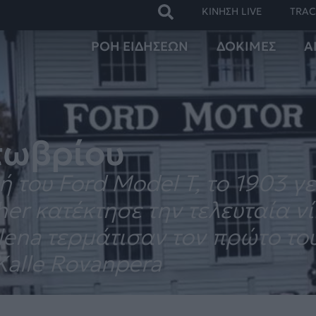
ΚΙΝΗΣΗ LIVE
TRAC
ΡΟΗ ΕΙΔΗΣΕΩΝ
ΔΟΚΙΜΕΣ
Α
τωβρίου
 του Ford Model T, το 1903 γε
er κατέκτησε την τελευταία νί
Elena τερμάτισαν τον πρώτο τ
Kalle Rovanpera