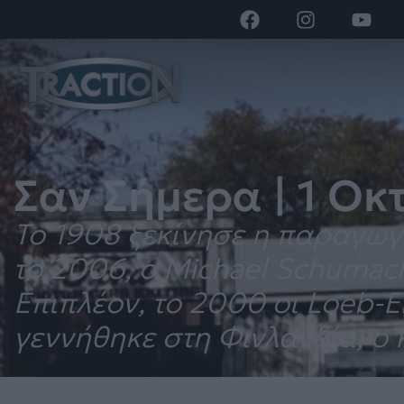
Σαν Σήμερα | 1 Οκ
Το 1908 ξεκίνησε η παραγωγή
το 2006, ο Michael Schumach
Επιπλέον, το 2000 οι Loeb-
γεννήθηκε στη Φινλανδία, ο 