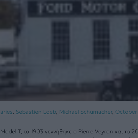
aries
,
Sebastien Loeb
,
Michael Schumacher
,
October 
Model T, το 1903 γεννήθηκε ο Pierre Veyron και το 