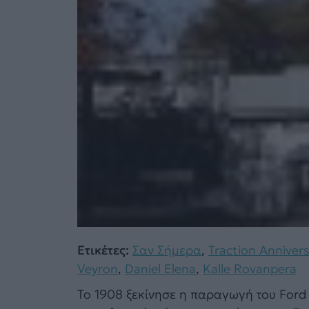
Ετικέτες:
Σαν Σήμερα
,
Traction Annivers
Veyron
,
Daniel Elena
,
Kalle Rovanpera
Το 1908 ξεκίνησε η παραγωγή του Ford 