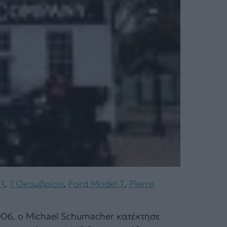
1
,
1 Οκτωβρίου
,
Ford Model T
,
Pierre
2006, ο Michael Schumacher κατέκτησε