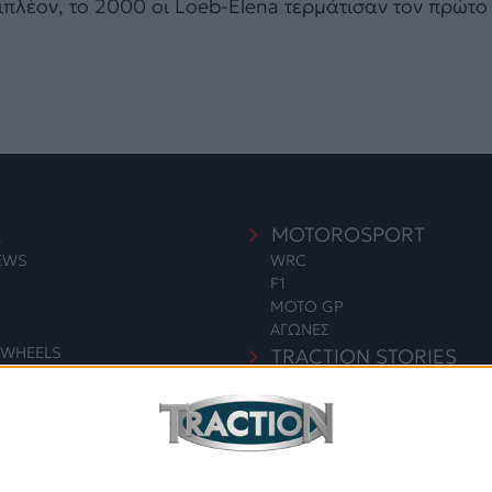
Επιπλέον, το 2000 οι Loeb-Elena τερμάτισαν τον πρώ
E
MOTOROSPORT
NEWS
WRC
F1
MOTO GP
ΑΓΩΝΕΣ
WHEELS
TRACTION STORIES
EDITORIAL
S
BLOG
LONG READS
ΣΥΝΕΝΤΕΥΞΕΙΣ
ΓΙΑ & ΠΕΡΙΒΑΛΛΟΝ
LEGENDS