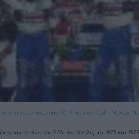
ion Anniversaries
,
June 17
,
17 Ιουνίου
,
Colin McRae
,
Ni
τέκτησαν τη νίκη στο Ράλι Ακρόπολις, το 1973 και 1