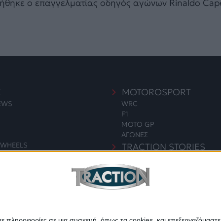
ννήθηκε ο επαγγελματίας οδηγός αγώνων Rinaldo Cape
E
MOTOROSPORT
NEWS
WRC
F1
MOTO GP
ΑΓΩΝΕΣ
WHEELS
TRACTION STORIES
EDITORIAL
S
BLOG
LONG READS
ΣΥΝΕΝΤΕΥΞΕΙΣ
ΓΙΑ & ΠΕΡΙΒΑΛΛΟΝ
LEGENDS
ΣΑΝ ΣΗΜΕΡΑ
σε πληροφορίες σε μια συσκευή, όπως τα cookies, και επεξεργαζόμαστ