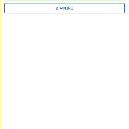
02/08/2027
ΔΙΑΦΩΝΩ
Ετικέτες:
Σαν Σήμερα
,
Niki Lauda
,
Traction
Anniversaries
,
August 2
,
2 Αυγούστου
,
Frank
Biela