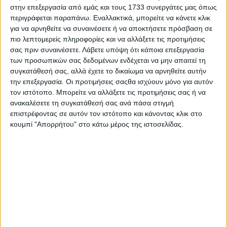
το 1976 έγινε το πρώτο GP Ιαπωνίας, όπου ο
στην επεξεργασία από εμάς και τους 1733 συνεργάτες μας όπως
James Hunt κατέκτησε τον μοναδικό τίτλο του
περιγράφεται παραπάνω. Εναλλακτικά, μπορείτε να κάνετε κλικ
στην F1 και το 2010, ο Fernando Alonso
για να αρνηθείτε να συναινέσετε ή να αποκτήσετε πρόσβαση σε
πιο λεπτομερείς πληροφορίες και να αλλάξετε τις προτιμήσεις
αναδείχθηκε νικητής στο πρώτο GP Κορέας
σας πριν συναινέσετε.
Λάβετε υπόψη ότι κάποια επεξεργασία
των προσωπικών σας δεδομένων ενδέχεται να μην απαιτεί τη
συγκατάθεσή σας, αλλά έχετε το δικαίωμα να αρνηθείτε αυτήν
Σαν Σήμερα | 22
την επεξεργασία. Οι προτιμήσεις σαςθα ισχύουν μόνο για αυτόν
τον ιστότοπο. Μπορείτε να αλλάξετε τις προτιμήσεις σας ή να
Φεβρουαρίου
ανακαλέσετε τη συγκατάθεσή σας ανά πάσα στιγμή
επιστρέφοντας σε αυτόν τον ιστότοπο και κάνοντας κλικ στο
22/02/2027
κουμπί "Απορρήτου" στο κάτω μέρος της ιστοσελίδας.