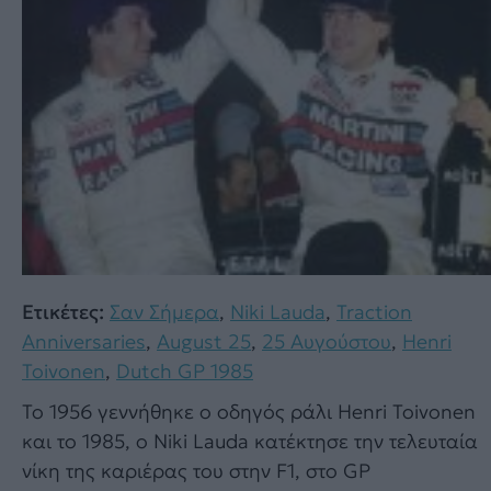
Ετικέτες:
Σαν Σήμερα
,
Niki Lauda
,
Traction
Anniversaries
,
August 25
,
25 Αυγούστου
,
Henri
Toivonen
,
Dutch GP 1985
Το 1956 γεννήθηκε ο οδηγός ράλι Henri Toivonen
και το 1985, ο Niki Lauda κατέκτησε την τελευταία
νίκη της καριέρας του στην F1, στο GP