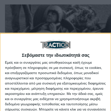
Σεβόμαστε την ιδιωτικότητά σας
Ετικέτες:
Σαν Σήμερα
,
Niki Lauda
,
Traction
Εμείς και οι συνεργάτες μας αποθηκεύουμε και/ή έχουμε
πρόσβαση σε πληροφορίες σε μια συσκευή, όπως τα cookies,
Anniversaries
,
Mario Andretti
,
Fernando Alonso
,
και επεξεργαζόμαστε προσωπικά δεδομένα, όπως μοναδικοί
James Hunt
,
October 24
,
24 Οκτωβρίου
,
Jo
αναγνωριστικοί και προσαρμοσμένες πληροφορίες που
Siffert
,
GP Κορέας
,
GP Ιαπωνίας
αποστέλλονται από μια συσκευή για εξατομικευμένες διαφημίσεις
και περιεχόμενο, μέτρηση διαφήμισης και περιεχομένου, έρευνα
To 1979 έφυγε από τη ζωή ο Carlo Abarth,
ακροατηρίου και ανάπτυξη υπηρεσιών.
Με την άδειά σας, εμείς
ιδρυτής της ομώνυμης αυτοκινητοβιομηχανίας.
και οι συνεργάτες μας ενδέχεται να χρησιμοποιήσουμε ακριβή
δεδομένα γεωγραφικής τοποθεσίας και ταυτοποίησης μέσω
Ακόμη, το 1971 σκοτώθηκε ο οδηγός F1 Jo Siffert,
σάρωσης συσκευών. Μπορείτε να κάνετε κλικ για να συναινέσετε