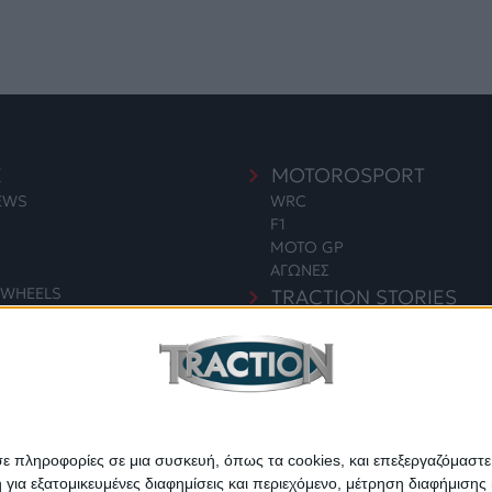
E
MOTOROSPORT
NEWS
WRC
F1
MOTO GP
ΑΓΩΝΕΣ
WHEELS
TRACTION STORIES
EDITORIAL
S
BLOG
LONG READS
ΣΥΝΕΝΤΕΥΞΕΙΣ
ΓΙΑ & ΠΕΡΙΒΑΛΛΟΝ
LEGENDS
ΣΑΝ ΣΗΜΕΡΑ
σε πληροφορίες σε μια συσκευή, όπως τα cookies, και επεξεργαζόμαστ
α εξατομικευμένες διαφημίσεις και περιεχόμενο, μέτρηση διαφήμισης 