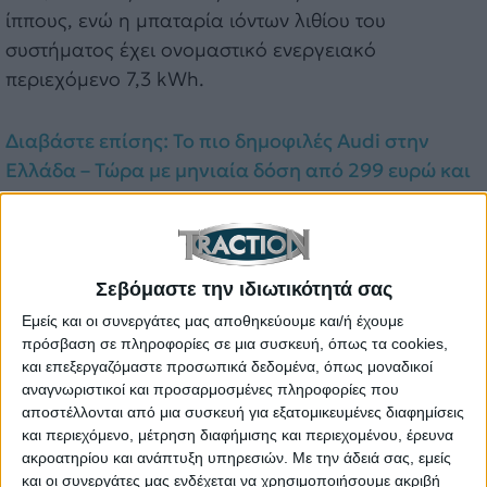
ίππους, ενώ η μπαταρία ιόντων λιθίου του
συστήματος έχει ονομαστικό ενεργειακό
περιεχόμενο 7,3 kWh.
Διαβάστε επίσης: Το πιο δημοφιλές Audi στην
Ελλάδα – Τώρα με μηνιαία δόση από 299 ευρώ και
με 10ετή εγγύηση
Ο κινητήρας εσωτερικής καύσης αποδίδει μέγιστη
ροπή 730 Nm και φτάνει έως τις 10.000 σ.α.λ. Δύο
Σεβόμαστε την ιδιωτικότητά σας
ελαιόψυκτοι ηλεκτροκινητήρες axial flux στον
Εμείς και οι συνεργάτες μας αποθηκεύουμε και/ή έχουμε
εμπρός άξονα αποδίδουν έως 2.150 Nm ροπής και
πρόσβαση σε πληροφορίες σε μια συσκευή, όπως τα cookies,
αποτελούν αναπόσπαστο μέρος του συστήματος
και επεξεργαζόμαστε προσωπικά δεδομένα, όπως μοναδικοί
quattro, υποστηρίζοντας μεταβλητή κατανομή
αναγνωριστικοί και προσαρμοσμένες πληροφορίες που
αποστέλλονται από μια συσκευή για εξατομικευμένες διαφημίσεις
ροπής (torque vectoring). Ένας τρίτος
και περιεχόμενο, μέτρηση διαφήμισης και περιεχομένου, έρευνα
ηλεκτροκινητήρας, τοποθετημένος ανάμεσα στον
ακροατηρίου και ανάπτυξη υπηρεσιών.
Με την άδειά σας, εμείς
κεντρικά τοποθετημένο V8 και το κιβώτιο
και οι συνεργάτες μας ενδέχεται να χρησιμοποιήσουμε ακριβή