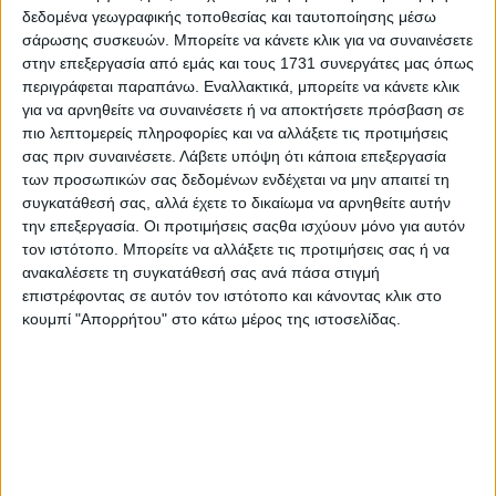
δεδομένα γεωγραφικής τοποθεσίας και ταυτοποίησης μέσω
ταχυτήτων, ολοκληρώνει τη φιλοσοφία κίνησης.
σάρωσης συσκευών. Μπορείτε να κάνετε κλικ για να συναινέσετε
στην επεξεργασία από εμάς και τους 1731 συνεργάτες μας όπως
Στο Nuvolari η 4κίνηση quattro συνδυάζεται με το
περιγράφεται παραπάνω. Εναλλακτικά, μπορείτε να κάνετε κλικ
σύστημα quattro predictive ride, ένα σύστημα που
για να αρνηθείτε να συναινέσετε ή να αποκτήσετε πρόσβαση σε
λειτουργεί προληπτικά, αξιοποιώντας λεπτομερή
πιο λεπτομερείς πληροφορίες και να αλλάξετε τις προτιμήσεις
δεδομένα από αισθητήρες. Το σύστημα
σας πριν συναινέσετε.
Λάβετε υπόψη ότι κάποια επεξεργασία
των προσωπικών σας δεδομένων ενδέχεται να μην απαιτεί τη
επεξεργάζεται συνεχώς στοιχεία όπως η γωνία
συγκατάθεσή σας, αλλά έχετε το δικαίωμα να αρνηθείτε αυτήν
τιμονιού, η επιτάχυνση, ο ρυθμός περιστροφής
την επεξεργασία. Οι προτιμήσεις σαςθα ισχύουν μόνο για αυτόν
γύρω από τον κατακόρυφο άξονα και το διαθέσιμο
τον ιστότοπο. Μπορείτε να αλλάξετε τις προτιμήσεις σας ή να
ανακαλέσετε τη συγκατάθεσή σας ανά πάσα στιγμή
επίπεδο πρόσφυσης. Εάν προβλέψει πιθανή
επιστρέφοντας σε αυτόν τον ιστότοπο και κάνοντας κλικ στο
απώλεια πρόσφυσης σε μια στροφή, αντιδρά άμεσα
κουμπί "Απορρήτου" στο κάτω μέρος της ιστοσελίδας.
ως ενιαίο ολοκληρωμένο σύστημα.
Οι μονάδες κίνησης κατανέμουν τη ροπή με
ακρίβεια τόσο κατά τον διαμήκη όσο και κατά τον
εγκάρσιο άξονα. Τα φρένα σταθεροποιούν το
Nuvolari μέσω στοχευμένων παρεμβάσεων, ενώ η