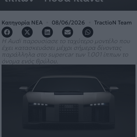
Κατηγορία
ΝΕΑ
08/06/2026
TractioN Team
Η Audi παρουσίασε το ταχύτερο μοντέλο που
έχει κατασκευάσει μέχρι σήμερα δίνοντας
παράλληλα στο supercar των 1.001 ίππων το
όνομα ενός θρύλου.