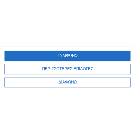
Η μετατροπή των 185.000 ευρώ από τον
οίκο ABT – Αυτό είναι το επετειακό Audi
RS Q8
ΔΙΑΒΑΣΤΕ
ΣΥΜΦΩΝΩ
ΠΕΡΙΣΣΟΤΕΡΕΣ ΕΠΙΛΟΓΕΣ
ΔΙΑΦΩΝΩ
Αύξηση 50% στις πωλήσεις ηλεκτρικών
για αυτόν τον όμιλο – Τα best seller