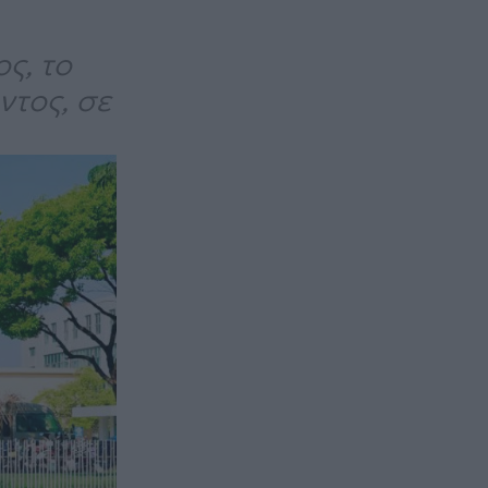
ς, το
ντος, σε