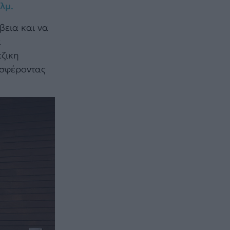
λμ.
βεια και να
ά
έζικη
οσφέροντας