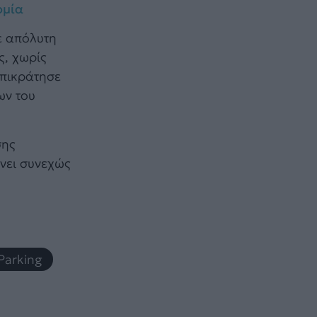
ομία
ε απόλυτη
ς, χωρίς
επικράτησε
ων του
σης
νει συνεχώς
 Parking
,