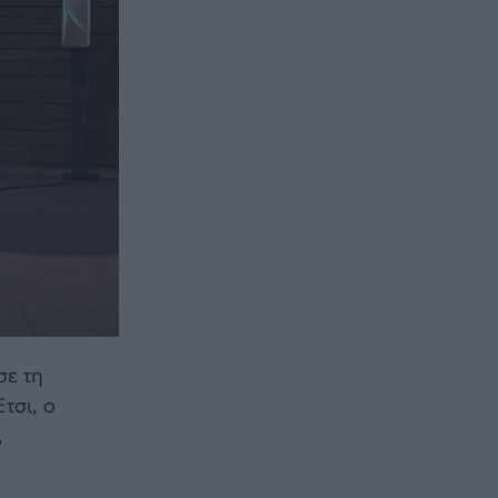
σε τη
τσι, ο
,