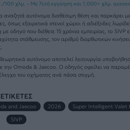
τ./100 χλμ. – Με 7ετή εγγύηση και 1.000+ χλμ. αυτον
μα αναζητά αυτόνομα διαθέσιμη θέση και παρκάρει μ
ες, όπως εξαιρετικά στενοί χώροι ή αδιέξοδες λωρίδε
ε οδηγό που διέθετε 15 χρόνια εμπειρίας, το SIVP 
 ταχύτητα στάθμευσης, τον αριθμό διορθωτικών κινήσε
.
αι θεωρητικά αυτόνομο αποτελεί λειτουργία υποβοήθη
ε την Omoda & Jaecoo. Ο οδηγός οφείλει να παραμέ
 έλεγχο του οχήματος ανά πάσα στιγμή.
ΕΤΙΚΕΤΕΣ
da and Jaecoo
,
2026
,
Super Intelligent Valet
SIVP