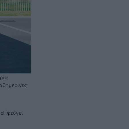
ωρία
αθημερινές
d (φεύγει