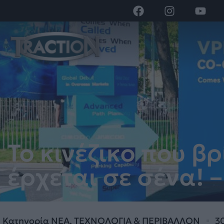
Το κινέζικο που β
έρχεται σε σένα! 
Κατηγορία
ΝΕΑ
,
ΤΕΧΝΟΛΟΓΙΑ & ΠΕΡΙΒΑΛΛΟΝ
3