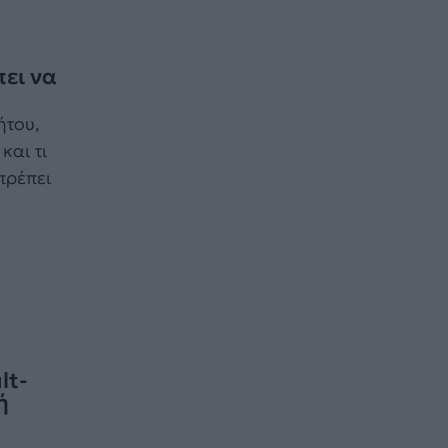
ει να
ήτου,
και τι
πρέπει
lt-
ή