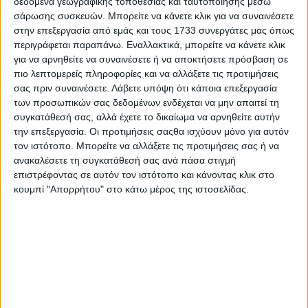
δεδομένα γεωγραφικής τοποθεσίας και ταυτοποίησης μέσω
τόσο για την προσωπικότητά τους όσο και για την
σάρωσης συσκευών. Μπορείτε να κάνετε κλικ για να συναινέσετε
στην επεξεργασία από εμάς και τους 1733 συνεργάτες μας όπως
αποκλειστικότητα και την υπεροχή τους.
περιγράφεται παραπάνω. Εναλλακτικά, μπορείτε να κάνετε κλικ
CX 2000
για να αρνηθείτε να συναινέσετε ή να αποκτήσετε πρόσβαση σε
πιο λεπτομερείς πληροφορίες και να αλλάξετε τις προτιμήσεις
Ήταν το πρώτο από όλα τα μοντέλα CX. Προκάλεσε
σας πριν συναινέσετε.
Λάβετε υπόψη ότι κάποια επεξεργασία
μεγάλη αίσθηση στο περίπτερο της Citroën στο
των προσωπικών σας δεδομένων ενδέχεται να μην απαιτεί τη
Σαλόνι Αυτοκινήτου του Παρισιού στο Porte de
συγκατάθεσή σας, αλλά έχετε το δικαίωμα να αρνηθείτε αυτήν
την επεξεργασία. Οι προτιμήσεις σαςθα ισχύουν μόνο για αυτόν
Versailles τον Οκτώβριο του 1974. Έπαιρνε κίνηση
τον ιστότοπο. Μπορείτε να αλλάξετε τις προτιμήσεις σας ή να
από έναν τετρακύλινδρο κινητήρα 1.985 κυβικών
ανακαλέσετε τη συγκατάθεσή σας ανά πάσα στιγμή
εκατοστών, που απέδιδε 102 ίππους. Πλαισιωμένο
επιστρέφοντας σε αυτόν τον ιστότοπο και κάνοντας κλικ στο
από το CX 2200, από τον Ιανουάριο του 1975, και
κουμπί "Απορρήτου" στο κάτω μέρος της ιστοσελίδας.
το CX 2400 από τον Ιούλιο του 1976, σταμάτησε η
παραγωγή του τον Ιούλιο του 1979 με την
κυκλοφορία του CX Reflex και του CX Athena που
εφοδιαζόταν με έναν νέο κινητήρα 2 λίτρων.
CX Prestige