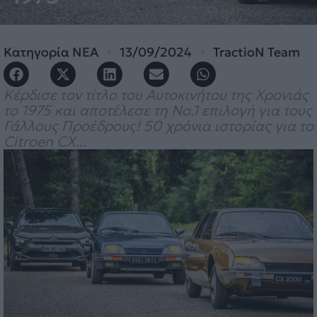
Κατηγορία
ΝΕΑ
13/09/2024
TractioN Team
Kέρδισε τον τίτλο του Αυτοκινήτου της Χρονιάς
το 1975 και αποτέλεσε τη Νο.1 επιλογή για τους
Γάλλους Προέδρους! 50 χρόνια ιστορίας για το
Citroen CX...