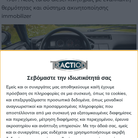
θερμότητας και σύστημα ακινητοποίησης
immobilizer
Σεβόμαστε την ιδιωτικότητά σας
Εμείς και οι συνεργάτες μας αποθηκεύουμε και/ή έχουμε
πρόσβαση σε πληροφορίες σε μια συσκευή, όπως τα cookies,
και επεξεργαζόμαστε προσωπικά δεδομένα, όπως μοναδικοί
αναγνωριστικοί και προσαρμοσμένες πληροφορίες που
Σημαντικές Εκδόσεις
αποστέλλονται από μια συσκευή για εξατομικευμένες διαφημίσεις
Κατά τη διάρκεια της καριέρας του, το CX διέθετε
και περιεχόμενο, μέτρηση διαφήμισης και περιεχομένου, έρευνα
ακροατηρίου και ανάπτυξη υπηρεσιών.
Με την άδειά σας, εμείς
μια μεγάλη γκάμα κινητήρων. Κάποια από αυτά τα
και οι συνεργάτες μας ενδέχεται να χρησιμοποιήσουμε ακριβή
μοντέλα έχουν κάνει ιδιαίτερα έντονη εντύπωση,