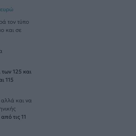
 ευρώ
ρά τον τύπο
ο και σε
α
 των 125 και
αι 115
s αλλά και να
ηνικής
από τις 11