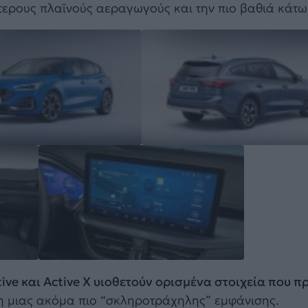
τερους πλαϊνούς αεραγωγούς και την πιο βαθιά κάτ
tive και Active X υιοθετούν ορισμένα στοιχεία που 
ξη μιας ακόμα πιο “σκληροτράχηλης” εμφάνισης.