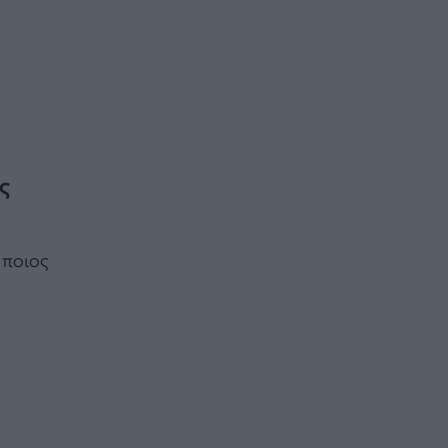
ς
 ποιος