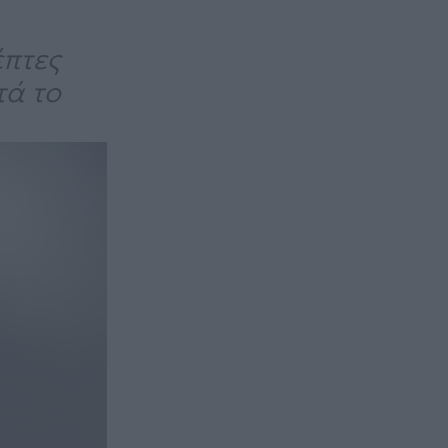
έπτες
τά το