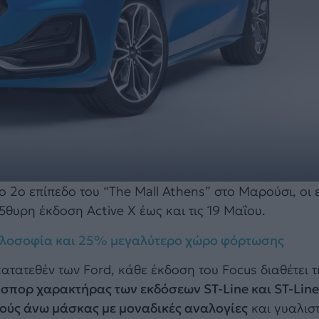
ο 2ο επίπεδο του “The Mall Athens” στο Μαρούσι, οι 
5θυρη έκδοση Active X έως και τις 19 Μαΐου.
φιλοσοφία και 25% μεγαλύτερο χώρο φόρτωσης
ατεθέν των Ford, κάθε έκδοση του Focus διαθέτει τη
 σπορ χαρακτήρας των εκδόσεων ST-Line και ST-Line
δούς άνω μάσκας με μοναδικές αναλογίες
και γυαλισ