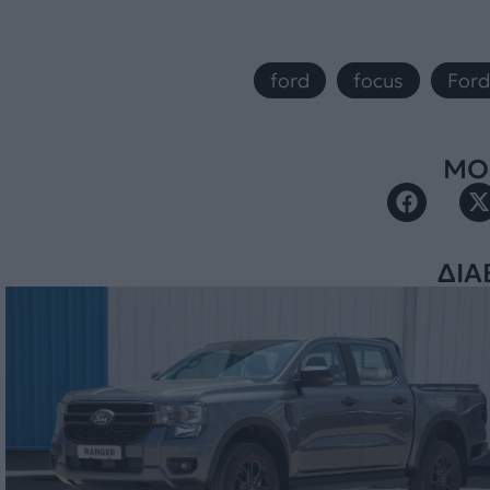
ford
,
focus
,
Ford
ΜΟΙ
ΔΙΑ