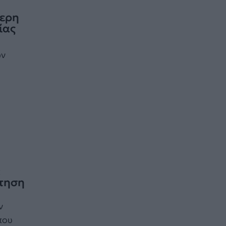
τερη
ίας
ών
:
ότηση
ν
που