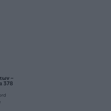
πων –
α 378
ord
e