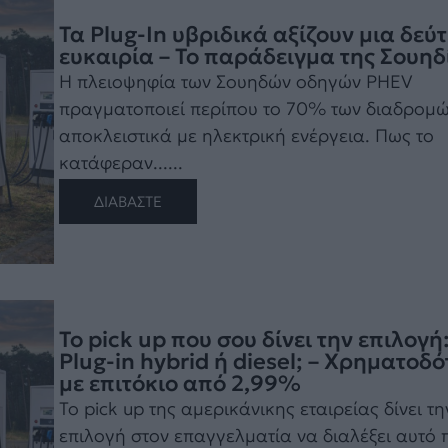
Τα Plug-In υβριδικά αξίζουν μια δεύ
ευκαιρία – Το παράδειγμα της Σουηδ
Η πλειοψηφία των Σουηδών οδηγών PHEV
πραγματοποιεί περίπου το 70% των διαδρομ
αποκλειστικά με ηλεκτρική ενέργεια. Πως το
κατάφεραν......
ΔΙΑΒΑΣΤΕ
Το pick up που σου δίνει την επιλογή
Plug-in hybrid ή diesel; – Χρηματοδ
με επιτόκιο από 2,99%
Το pick up της αμερικάνικης εταιρείας δίνει τη
επιλογή στον επαγγελματία να διαλέξει αυτό 