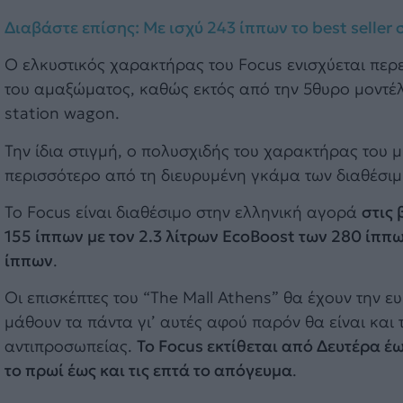
Διαβάστε επίσης: Με ισχύ 243 ίππων το best seller
Ο ελκυστικός χαρακτήρας του Focus ενισχύεται περε
του αμαξώματος, καθώς εκτός από την 5θυρο μοντέλο
station wagon.
Την ίδια στιγμή, ο πολυσχιδής του χαρακτήρας του
περισσότερο από τη διευρυμένη γκάμα των διαθέσιμ
Το Focus είναι διαθέσιμο στην ελληνική αγορά
στις 
155 ίππων με τον 2.3 λίτρων EcoBoost των 280 ίππ
ίππων
.
Οι επισκέπτες του “The Mall Athens” θα έχουν την ε
μάθουν τα πάντα γι’ αυτές αφού παρόν θα είναι και 
αντιπροσωπείας.
Το Focus εκτίθεται από Δευτέρα έω
το πρωί έως και τις επτά το απόγευμα
.