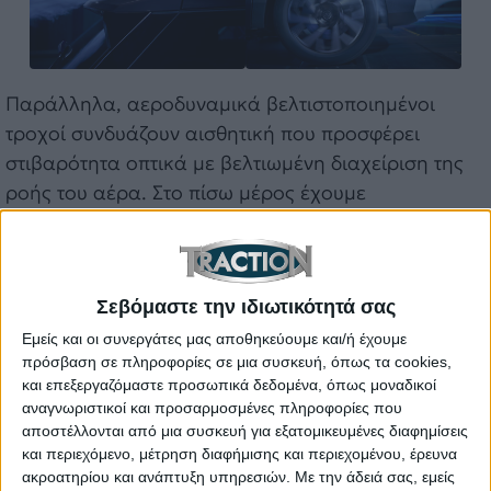
Παράλληλα, αεροδυναμικά βελτιστοποιημένοι
τροχοί συνδυάζουν αισθητική που προσφέρει
στιβαρότητα οπτικά με βελτιωμένη διαχείριση της
ροής του αέρα. Στο πίσω μέρος έχουμε
αεροδυναμικές βελτιώσεις όπως αιχμηρές ακμές,
αεροτομή οροφής και λειτουργικές αεροκουρτίνες
στους πίσω θόλους των τροχών.
Σεβόμαστε την ιδιωτικότητά σας
Εμείς και οι συνεργάτες μας αποθηκεύουμε και/ή έχουμε
Διαβάστε επίσης: Τα καθαρόαιμα 4×4 που
πρόσβαση σε πληροφορίες σε μια συσκευή, όπως τα cookies,
γεννήθηκαν στα χαρακώματα: Jeep Willys
και επεξεργαζόμαστε προσωπικά δεδομένα, όπως μοναδικοί
αναγνωριστικοί και προσαρμοσμένες πληροφορίες που
Αυτές οι εξελίξεις οδήγησαν σε βελτίωση 10% στον
αποστέλλονται από μια συσκευή για εξατομικευμένες διαφημίσεις
συντελεστή οπισθέλκουσας (Cx), επιτυγχάνοντας
και περιεχόμενο, μέτρηση διαφήμισης και περιεχομένου, έρευνα
μια κορυφαία τιμή στην κατηγορία, μικρότερη από
ακροατηρίου και ανάπτυξη υπηρεσιών.
Με την άδειά σας, εμείς