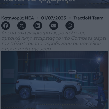
Κατηγορία
ΝΕΑ
01/07/2025
TractioN Team
Άμεσα αναγνωρίσιμο ως μοντέλο της
αμερικάνικης εταιρείας το νέο Compass φέρει
τον "τίτλο" του πιο αεροδυναμικού μοντέλου
στην ιστορία της Jeep.