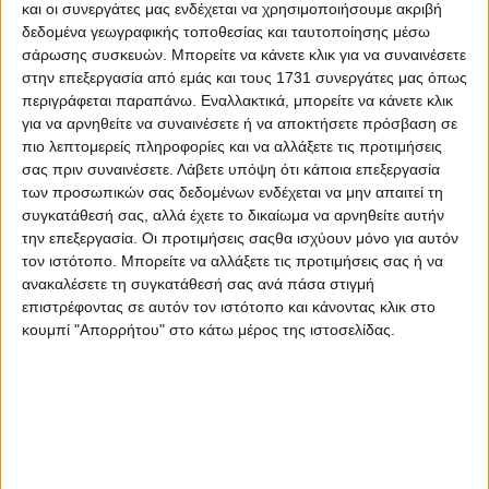
και οι συνεργάτες μας ενδέχεται να χρησιμοποιήσουμε ακριβή
0,29 και αυτό κάνει το Compass το πιο
δεδομένα γεωγραφικής τοποθεσίας και ταυτοποίησης μέσω
αεροδυναμικά αποδοτικό Jeep που κυκλοφόρησε
σάρωσης συσκευών. Μπορείτε να κάνετε κλικ για να συναινέσετε
ποτέ στην ευρωπαϊκή αγορά.
στην επεξεργασία από εμάς και τους 1731 συνεργάτες μας όπως
περιγράφεται παραπάνω. Εναλλακτικά, μπορείτε να κάνετε κλικ
Το Compass σχεδιάστηκε με επίκεντρο την
για να αρνηθείτε να συναινέσετε ή να αποκτήσετε πρόσβαση σε
πιο λεπτομερείς πληροφορίες και να αλλάξετε τις προτιμήσεις
ηλεκτροκίνηση. Δίνοντας προτεραιότητα στην
σας πριν συναινέσετε.
Λάβετε υπόψη ότι κάποια επεξεργασία
αεροδυναμική απόδοση στην έκδοση BEV, για
των προσωπικών σας δεδομένων ενδέχεται να μην απαιτεί τη
αυτονομία έως και 650 χλμ., η Jeep επέκτεινε τα
συγκατάθεσή σας, αλλά έχετε το δικαίωμα να αρνηθείτε αυτήν
οφέλη σε όλη τη γκάμα. Αυτό περιλαμβάνει
την επεξεργασία. Οι προτιμήσεις σαςθα ισχύουν μόνο για αυτόν
τον ιστότοπο. Μπορείτε να αλλάξετε τις προτιμήσεις σας ή να
υβριδικές και υβριδικές εκδόσεις plug-in, οι οποίες
ανακαλέσετε τη συγκατάθεσή σας ανά πάσα στιγμή
απολαμβάνουν όλες τις εξελίξεις στην
επιστρέφοντας σε αυτόν τον ιστότοπο και κάνοντας κλικ στο
αεροδυναμική. Οι αεροδυναμικές βελτιώσεις
κουμπί "Απορρήτου" στο κάτω μέρος της ιστοσελίδας.
μεταφράζονται άμεσα σε αυξημένη ηλεκτρική
αυτονομία, μειωμένη κατανάλωση και βελτιωμένη
σταθερότητα.