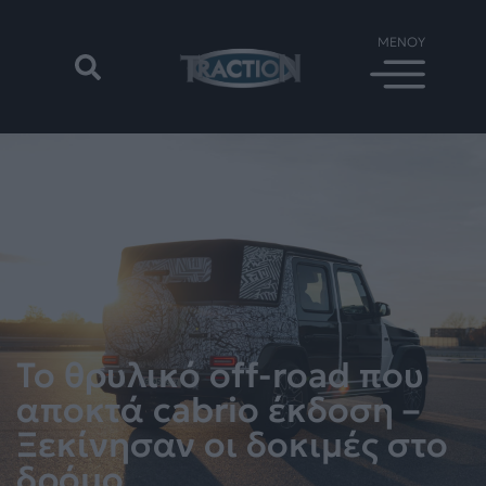
Το θρυλικό off-road που
αποκτά cabrio έκδοση –
Ξεκίνησαν οι δοκιμές στο
δρόμο