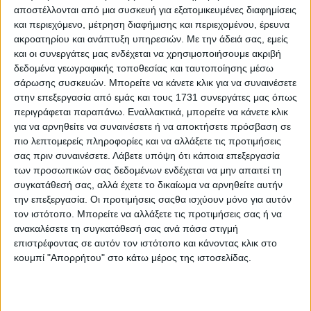
449 ίππους και 560 Nm ροπής.
αποστέλλονται από μια συσκευή για εξατομικευμένες διαφημίσεις
και περιεχόμενο, μέτρηση διαφήμισης και περιεχομένου, έρευνα
Πρώτη φορά ως ηλεκτρική
ακροατηρίου και ανάπτυξη υπηρεσιών.
Με την άδειά σας, εμείς
Πίσω από την κωδική ονομασία G580, βρίσκεται η
και οι συνεργάτες μας ενδέχεται να χρησιμοποιήσουμε ακριβή
πρώτη ηλεκτρική Mercedes G-Class, η οποία φέρει
δεδομένα γεωγραφικής τοποθεσίας και ταυτοποίησης μέσω
σάρωσης συσκευών. Μπορείτε να κάνετε κλικ για να συναινέσετε
τέσσερις ηλεκτροκινητήρες. Η συνδυαστική ισχύς
στην επεξεργασία από εμάς και τους 1731 συνεργάτες μας όπως
αγγίζει τους 587 ίππους και η ροπή φτάνει στην
περιγράφεται παραπάνω. Εναλλακτικά, μπορείτε να κάνετε κλικ
εντυπωσιακή τιμή των 1.164 Nm. Κάπως έτσι, το
για να αρνηθείτε να συναινέσετε ή να αποκτήσετε πρόσβαση σε
αμάξωμα των 3.085 κιλών είναι σε θέση να
πιο λεπτομερείς πληροφορίες και να αλλάξετε τις προτιμήσεις
σας πριν συναινέσετε.
Λάβετε υπόψη ότι κάποια επεξεργασία
επιταχύνει στα 0-100 χλμ./ώρα σε 4,7 δλ., ενώ η
των προσωπικών σας δεδομένων ενδέχεται να μην απαιτεί τη
τελική ταχύτητα αγγίζει τα 180 χλμ./ώρα.
συγκατάθεσή σας, αλλά έχετε το δικαίωμα να αρνηθείτε αυτήν
την επεξεργασία. Οι προτιμήσεις σαςθα ισχύουν μόνο για αυτόν
Mercedes-AMG G63 και… 0-100 χλμ./ώρα σε 4,3
τον ιστότοπο. Μπορείτε να αλλάξετε τις προτιμήσεις σας ή να
δλ.
ανακαλέσετε τη συγκατάθεσή σας ανά πάσα στιγμή
επιστρέφοντας σε αυτόν τον ιστότοπο και κάνοντας κλικ στο
Στην κορυφή της γκάμας συναντάμε την πανίσχυρη
κουμπί "Απορρήτου" στο κάτω μέρος της ιστοσελίδας.
G63, η οποία κρύβει κάτω από το καπό της έναν
biturbo V8 κινητήρα που αποδίδει 585 ίππους και
850 Nm ροπής. Οι επιδόσεις της είναι καταιγιστικές