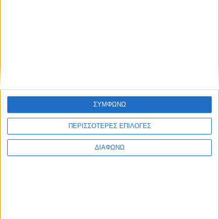
Mercedes-Benz: Στο επίκεντρο του
κορυφαίου γυναικείου τουρνουά WTA
250 Athens
ΣΥΜΦΩΝΩ
ΔΙΑΒΑΣΤΕ
ΠΕΡΙΣΣΟΤΕΡΕΣ ΕΠΙΛΟΓΕΣ
ΔΙΑΦΩΝΩ