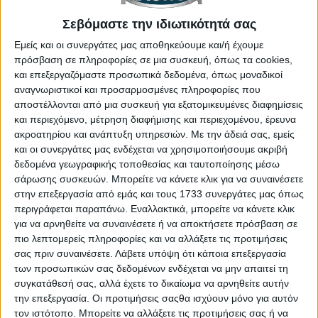
Σεβόμαστε την ιδιωτικότητά σας
Εμείς και οι συνεργάτες μας αποθηκεύουμε και/ή έχουμε
πρόσβαση σε πληροφορίες σε μια συσκευή, όπως τα cookies,
και επεξεργαζόμαστε προσωπικά δεδομένα, όπως μοναδικοί
αναγνωριστικοί και προσαρμοσμένες πληροφορίες που
αποστέλλονται από μια συσκευή για εξατομικευμένες διαφημίσεις
και περιεχόμενο, μέτρηση διαφήμισης και περιεχομένου, έρευνα
ακροατηρίου και ανάπτυξη υπηρεσιών.
Με την άδειά σας, εμείς
και οι συνεργάτες μας ενδέχεται να χρησιμοποιήσουμε ακριβή
δεδομένα γεωγραφικής τοποθεσίας και ταυτοποίησης μέσω
σάρωσης συσκευών. Μπορείτε να κάνετε κλικ για να συναινέσετε
στην επεξεργασία από εμάς και τους 1733 συνεργάτες μας όπως
περιγράφεται παραπάνω. Εναλλακτικά, μπορείτε να κάνετε κλικ
για να αρνηθείτε να συναινέσετε ή να αποκτήσετε πρόσβαση σε
πιο λεπτομερείς πληροφορίες και να αλλάξετε τις προτιμήσεις
σας πριν συναινέσετε.
Λάβετε υπόψη ότι κάποια επεξεργασία
των προσωπικών σας δεδομένων ενδέχεται να μην απαιτεί τη
Παράλληλα και λόγω της μπαταρίας των 9.06 kWh
συγκατάθεσή σας, αλλά έχετε το δικαίωμα να αρνηθείτε αυτήν
που βρίσκεται χαμηλά στο πάτωμα, κάτω από τα
την επεξεργασία. Οι προτιμήσεις σαςθα ισχύουν μόνο για αυτόν
τον ιστότοπο. Μπορείτε να αλλάξετε τις προτιμήσεις σας ή να
καθίσματα, η αυτονομία του φτάνει στα 150 χλμ.