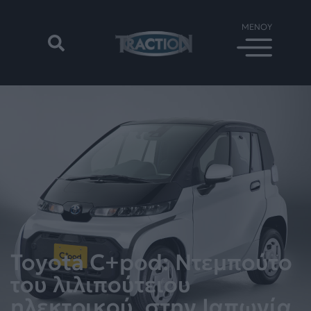
Toyota C+pod: Ντεμπούτο
του λιλιπούτειου
ηλεκτρικού, στην Ιαπωνία