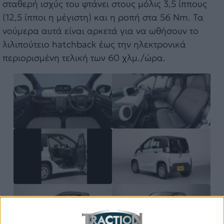
σταθερή ισχύς του φτάνει στους μόλις 3,5 ίππους
(12,5 ίπποι η μέγιστη) και η ροπή στα 56 Nm. Τα
νούμερα αυτά είναι αρκετά για να ωθήσουν το
λιλιπούτειο hatchback έως την ηλεκτρονικά
περιορισμένη τελική των 60 χλμ./ώρα.