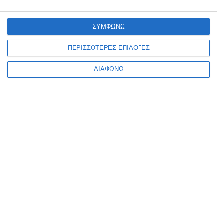
ΣΥΜΦΩΝΩ
ΠΕΡΙΣΣΟΤΕΡΕΣ ΕΠΙΛΟΓΕΣ
ΔΙΑΦΩΝΩ
Αυτά είναι τα πρώτα δυο αυτοκίνητα
υδρογόνου που ταξινομούνται στη χώρα
ΔΙΑΒΑΣΤΕ