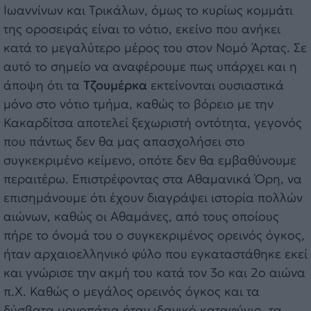
Ιωαννίνων και Τρικάλων, όμως το κυρίως κομμάτι
της οροσειράς είναι το νότιο, εκείνο που ανήκει
κατά το μεγαλύτερο μέρος του στον Νομό Άρτας. Σε
αυτό το σημείο να αναφέρουμε πως υπάρχει και η
άποψη ότι τα
Τζουμέρκα
εκτείνονται ουσιαστικά
μόνο στο νότιο τμήμα, καθώς το βόρειο με την
Κακαρδίτσα αποτελεί ξεχωριστή οντότητα, γεγονός
που πάντως δεν θα μας απασχολήσει στο
συγκεκριμένο κείμενο, οπότε δεν θα εμβαθύνουμε
περαιτέρω. Επιστρέφοντας στα Αθαμανικά Όρη, να
επισημάνουμε ότι έχουν διαγράψει ιστορία πολλών
αιώνων, καθώς οι Αθαμάνες, από τους οποίους
πήρε το όνομά του ο συγκεκριμένος ορεινός όγκος,
ήταν αρχαιοελληνικό φύλο που εγκαταστάθηκε εκεί
και γνώρισε την ακμή του κατά τον 3ο και 2ο αιώνα
π.Χ. Καθώς ο μεγάλος ορεινός όγκος και τα
δύσβατα μονοπάτια ήταν ιδανικό καταφύγιο, τα