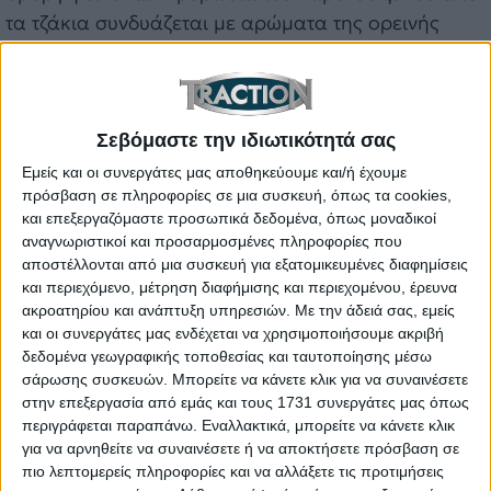
τα τζάκια συνδυάζεται με αρώματα της ορεινής
φύσης και την εικόνα από δέντρα που φυτρώνουν
σε μεγάλο υψόμετρο, όπως τα έλατα,
δημιουργώντας τον ιδανικό καμβά για χειμερινή
απόδραση από την καθημερινότητα. Από πλευράς
Σεβόμαστε την ιδιωτικότητά σας
ανάπτυξης ξεχωρίζουν τα Πράμαντα, οι Καλαρρύτες
Εμείς και οι συνεργάτες μας αποθηκεύουμε και/ή έχουμε
πρόσβαση σε πληροφορίες σε μια συσκευή, όπως τα cookies,
και το Συρράκο, τα οποία διαθέτουν και υποδομές
και επεξεργαζόμαστε προσωπικά δεδομένα, όπως μοναδικοί
στέγασης που, εκτός από ξενοδοχεία,
αναγνωριστικοί και προσαρμοσμένες πληροφορίες που
περιλαμβάνουν αρχοντικά τα οποία έχουν
αποστέλλονται από μια συσκευή για εξατομικευμένες διαφημίσεις
μετατραπεί σε ξενώνες και μικρότερα δωμάτια.
και περιεχόμενο, μέτρηση διαφήμισης και περιεχομένου, έρευνα
ακροατηρίου και ανάπτυξη υπηρεσιών.
Με την άδειά σας, εμείς
Βέβαια, δεν είναι μόνο τα παραπάνω χωριά που
και οι συνεργάτες μας ενδέχεται να χρησιμοποιήσουμε ακριβή
αξίζει τον κόπο να επισκεφθεί κάποιος, καθώς το
δεδομένα γεωγραφικής τοποθεσίας και ταυτοποίησης μέσω
καθένα από τα 47 συνεισφέρει αναλόγως στη
σάρωσης συσκευών. Μπορείτε να κάνετε κλικ για να συναινέσετε
στην επεξεργασία από εμάς και τους 1731 συνεργάτες μας όπως
δημιουργία της συνολικής εικόνας της περιοχής.
περιγράφεται παραπάνω. Εναλλακτικά, μπορείτε να κάνετε κλικ
για να αρνηθείτε να συναινέσετε ή να αποκτήσετε πρόσβαση σε
πιο λεπτομερείς πληροφορίες και να αλλάξετε τις προτιμήσεις