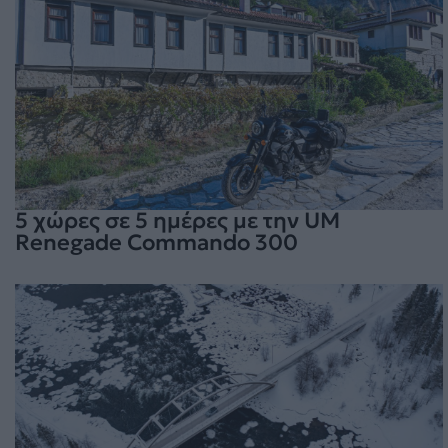
5 χώρες σε 5 ημέρες με την UM
Renegade Commando 300