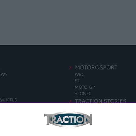
E
MOTOROSPORT
NEWS
WRC
F1
MOTO GP
ΑΓΩΝΕΣ
WHEELS
TRACTION STORIES
EDITORIAL
S
BLOG
LONG READS
ΣΥΝΕΝΤΕΥΞΕΙΣ
ΓΙΑ & ΠΕΡΙΒΑΛΛΟΝ
LEGENDS