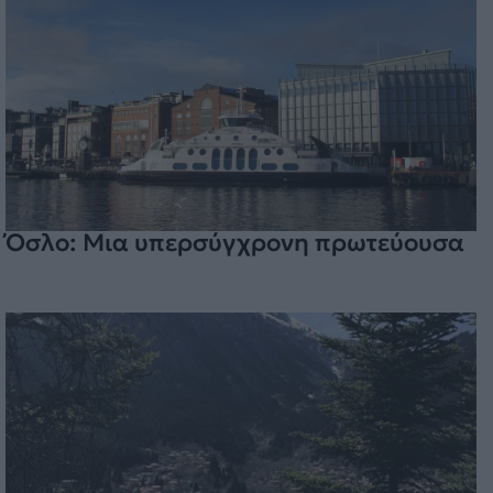
Όσλο: Μια υπερσύγχρονη πρωτεύουσα