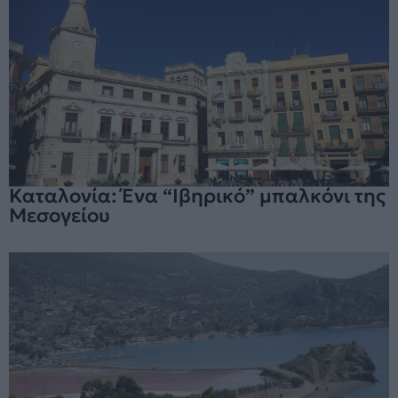
Καταλονία: Ένα “Ιβηρικό” μπαλκόνι της
Μεσογείου