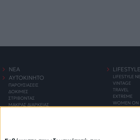
ΝΕΑ
LIFESTYL
LIFESTYLE 
ΑΥΤΟΚΙΝΗΤΟ
VINTAGE
ΠΑΡΟΥΣΙΑΣΕΙΣ
TRAVEL
ΔΟΚΙΜΕΣ
EXTREME
ΣΤΡΙΒΟΝΤΑΣ
WOMEN ON 
ΜΑΚΡΑΣ ΔΙΑΡΚΕΙΑΣ
SAFETY
ΑΓΟΡΑ
ΕΚΘΕΣΕΙΣ
SAFETY NEW
ΔΡΑΣΕΙΣ
2 WHEELS
ΤΕΧΝΟΛΟ
ΜΟΤΟΣΥΚΛΕΤΑ
ΠΟΔΗΛΑΤΟ