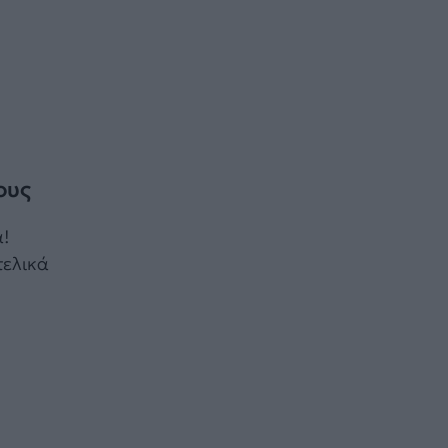
ους
ά!
τελικά