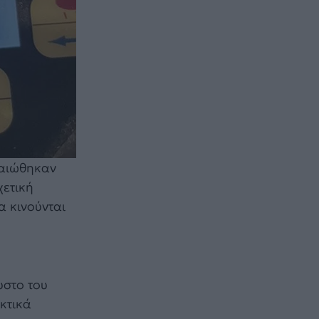
βαιώθηκαν
χετική
α κινούνται
υστο του
κτικά