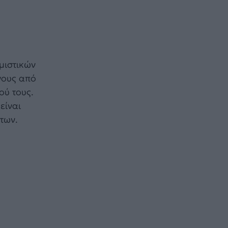
μιστικών
νους από
ού τους.
είναι
των.