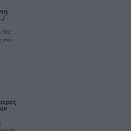
στη
./
ά 102
ς στο
.
μερες
ουν
ς
εχνητή