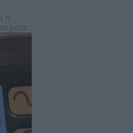
ι η
ιχεία...