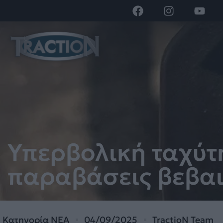
Υπερβολική ταχύτη
παραβάσεις βεβα
Κατηγορία
ΝΕΑ
04/09/2025
TractioN Team