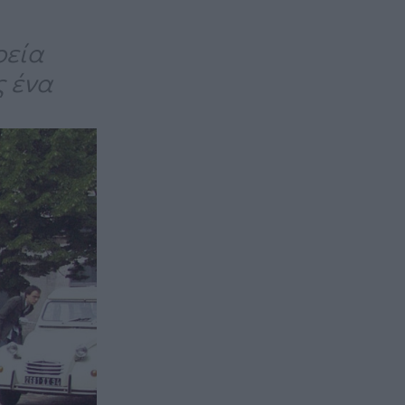
ρεία
ς ένα