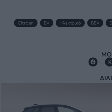
Citroen
,
EV
,
Ηλεκτρικό
,
BEV
,
S
ΜΟΙ
ΔΙΑ