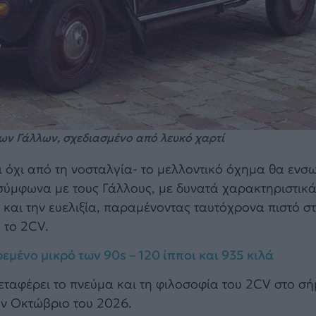
των Γάλλων, σχεδιασμένο από λευκό χαρτί
 όχι από τη νοσταλγία- το μελλοντικό όχημα θα ενσω
σύμφωνα με τους Γάλλους, με δυνατά χαρακτηριστικά
α και την ευελιξία, παραμένοντας ταυτόχρονα πιστό σ
 το 2CV.
εμένο μικρό των 90s – 120 ίπποι και 935 κιλά
εταφέρει το πνεύμα και τη φιλοσοφία του 2CV στο σ
ον Οκτώβριο του 2026.