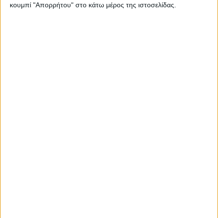
κουμπί "Απορρήτου" στο κάτω μέρος της ιστοσελίδας.
Έτσι “βλέπει” η FIAT τη μικροκινητικότητα – Τι
σχεδιάζουν οι Ιταλοί
Opel Corsa D: Το μικρό που πέτυχε από την αρχή –
Ποιοι ήταν οι λόγοι