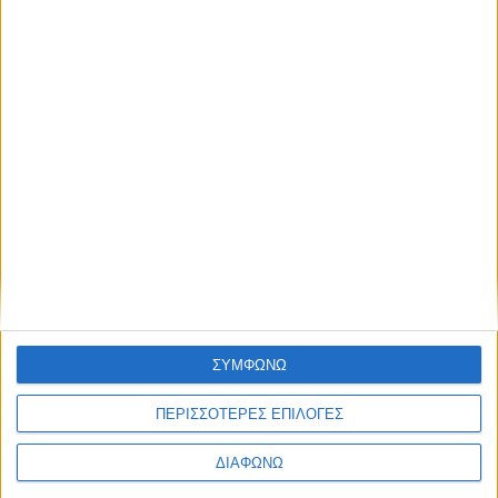
Η μεγάλη επιστροφή στην… γκάμα της Lancia –
Πρώτες εικόνες και επίσημες πληροφορίες
ΣΥΜΦΩΝΩ
ΠΕΡΙΣΣΟΤΕΡΕΣ ΕΠΙΛΟΓΕΣ
ΔΙΑΦΩΝΩ