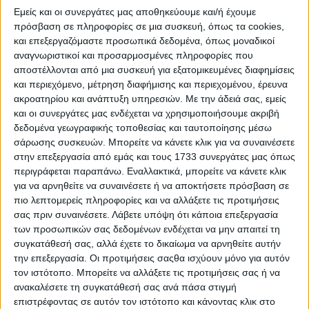
Εμείς και οι συνεργάτες μας αποθηκεύουμε και/ή έχουμε
πρόσβαση σε πληροφορίες σε μια συσκευή, όπως τα cookies,
και επεξεργαζόμαστε προσωπικά δεδομένα, όπως μοναδικοί
αναγνωριστικοί και προσαρμοσμένες πληροφορίες που
αποστέλλονται από μια συσκευή για εξατομικευμένες διαφημίσεις
και περιεχόμενο, μέτρηση διαφήμισης και περιεχομένου, έρευνα
ακροατηρίου και ανάπτυξη υπηρεσιών.
Με την άδειά σας, εμείς
και οι συνεργάτες μας ενδέχεται να χρησιμοποιήσουμε ακριβή
δεδομένα γεωγραφικής τοποθεσίας και ταυτοποίησης μέσω
Το λιλιπούτειο FIAT που γέμισε χελώνες – Η
σάρωσης συσκευών. Μπορείτε να κάνετε κλικ για να συναινέσετε
συνεργασία με άρωμα καλοκαιριού
στην επεξεργασία από εμάς και τους 1733 συνεργάτες μας όπως
περιγράφεται παραπάνω. Εναλλακτικά, μπορείτε να κάνετε κλικ
για να αρνηθείτε να συναινέσετε ή να αποκτήσετε πρόσβαση σε
πιο λεπτομερείς πληροφορίες και να αλλάξετε τις προτιμήσεις
σας πριν συναινέσετε.
Λάβετε υπόψη ότι κάποια επεξεργασία
των προσωπικών σας δεδομένων ενδέχεται να μην απαιτεί τη
συγκατάθεσή σας, αλλά έχετε το δικαίωμα να αρνηθείτε αυτήν
την επεξεργασία. Οι προτιμήσεις σαςθα ισχύουν μόνο για αυτόν
τον ιστότοπο. Μπορείτε να αλλάξετε τις προτιμήσεις σας ή να
ανακαλέσετε τη συγκατάθεσή σας ανά πάσα στιγμή
επιστρέφοντας σε αυτόν τον ιστότοπο και κάνοντας κλικ στο