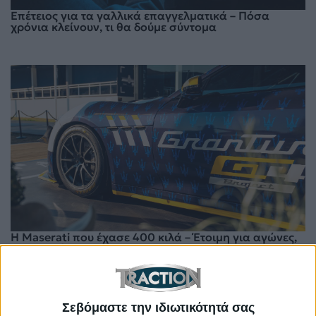
Επέτειος για τα γαλλικά επαγγελματικά – Πόσα
χρόνια κλείνουν, τι θα δούμε σύντομα
Η Maserati που έχασε 400 κιλά – Έτοιμη για αγώνες,
παρουσιάστηκε στο Goodwood FoS
Σεβόμαστε την ιδιωτικότητά σας