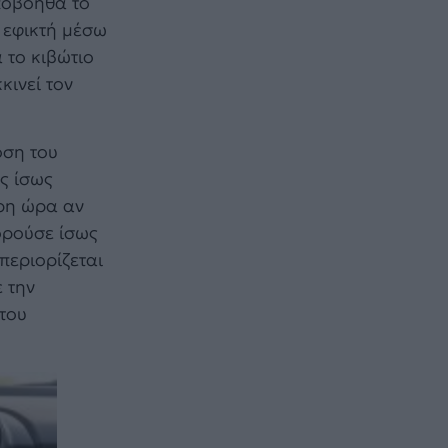
υποβοηθά το
ι εφικτή μέσω
 το κιβώτιο
κινεί τον
οση του
ς ίσως
ερη ώρα αν
πορούσε ίσως
περιορίζεται
 την
του