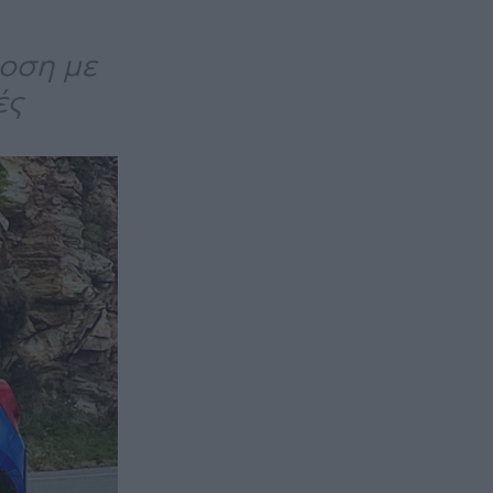
δοση με
ές