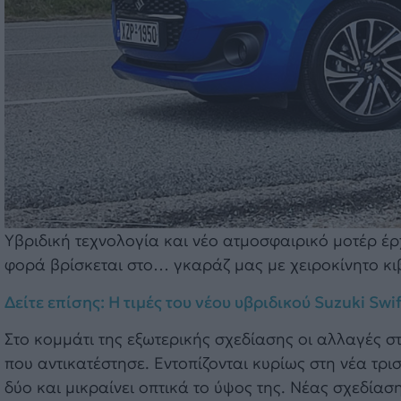
Υβριδική τεχνολογία και νέο ατμοσφαιρικό μοτέρ έ
φορά βρίσκεται στο… γκαράζ μας με χειροκίνητο κι
Δείτε επίσης: Η τιμές του νέου υβριδικού Suzuki Sw
Στο κομμάτι της εξωτερικής σχεδίασης οι αλλαγές στ
που αντικατέστησε. Εντοπίζονται κυρίως στη νέα τρι
δύο και μικραίνει οπτικά το ύψος της. Νέας σχεδίαση