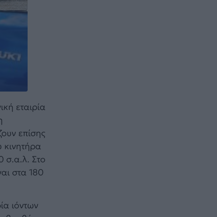
ική εταιρία
η
ζουν επίσης
υ κινητήρα
 σ.α.λ. Στο
ναι στα 180
ία ιόντων