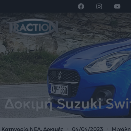
Δοκιμή Suzuki Swif
Κατηγορία
ΝΕΑ
,
Δοκιμές
04/04/2023
Μιχάλη