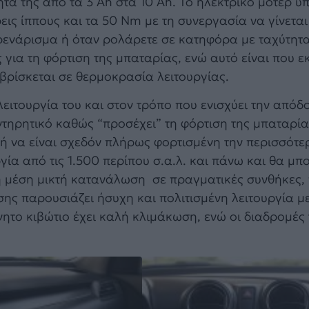
ητα της από τα 3 Ah στα 10 Ah. Το ηλεκτρικό μοτέρ 
ρεις ίππους και τα 50 Nm με τη συνεργασία να γίνετα
ρενάρισμα ή όταν ρολάρετε σε κατηφόρα με ταχύτητα
για τη φόρτιση της μπαταρίας, ενώ αυτό είναι που εκ
 βρίσκεται σε θερμοκρασία λειτουργίας.
λειτουργία του και στον τρόπο που ενισχύει την απόδ
ντηρητικό καθώς “προσέχει” τη φόρτιση της μπαταρία
ή να είναι σχεδόν πλήρως φορτισμένη την περισσότ
ργία από τις 1.500 περίπου σ.α.λ. και πάνω και θα μ
η μέση μικτή κατανάλωση σε πραγματικές συνθήκες, 
σης παρουσιάζει ήσυχη και πολιτισμένη λειτουργία με
ητο κιβώτιο έχει καλή κλιμάκωση, ενώ οι διαδρομές 