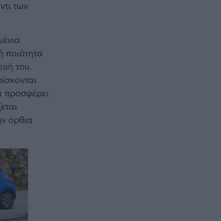
ντι των
μένια
ή ποιότητα
ευή του.
ρίσκονται
α προσφέρει
εται
ην όρθια