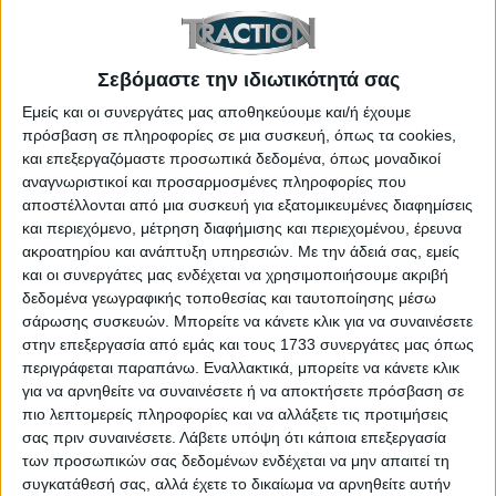
των 2,1 δισ. ευρώ.
Άλλοι παράγοντες που θα συντελέσουν σε αυτό
Σεβόμαστε την ιδιωτικότητά σας
είναι ο αυστηρότερος έλεγχος στο κόστος
Εμείς και οι συνεργάτες μας αποθηκεύουμε και/ή έχουμε
παραγωγής, η μεταμόρφωση που συντελείται
πρόσβαση σε πληροφορίες σε μια συσκευή, όπως τα cookies,
αναφορικά με τις λύσεις και τις υπηρεσίες στην
και επεξεργαζόμαστε προσωπικά δεδομένα, όπως μοναδικοί
αναγνωριστικοί και προσαρμοσμένες πληροφορίες που
κινητικότητα αλλά και στην εσωτερική
αποστέλλονται από μια συσκευή για εξατομικευμένες διαφημίσεις
αναδιάρθρωση που επιχειρούν πολλές εταιρίες
και περιεχόμενο, μέτρηση διαφήμισης και περιεχομένου, έρευνα
αυτή τη περίοδο.
ακροατηρίου και ανάπτυξη υπηρεσιών.
Με την άδειά σας, εμείς
και οι συνεργάτες μας ενδέχεται να χρησιμοποιήσουμε ακριβή
δεδομένα γεωγραφικής τοποθεσίας και ταυτοποίησης μέσω
σάρωσης συσκευών. Μπορείτε να κάνετε κλικ για να συναινέσετε
ΕΤΙΚΕΤΕΣ
στην επεξεργασία από εμάς και τους 1733 συνεργάτες μας όπως
Jeep
,
Alfa Romeo
,
Peugeot
,
Lancia
,
περιγράφεται παραπάνω. Εναλλακτικά, μπορείτε να κάνετε κλικ
για να αρνηθείτε να συναινέσετε ή να αποκτήσετε πρόσβαση σε
πιο λεπτομερείς πληροφορίες και να αλλάξετε τις προτιμήσεις
Citroen
,
Mopar
,
Fiat
,
Opel
,
PSA
,
σας πριν συναινέσετε.
Λάβετε υπόψη ότι κάποια επεξεργασία
των προσωπικών σας δεδομένων ενδέχεται να μην απαιτεί τη
FCA
,
Chrysler
συγκατάθεσή σας, αλλά έχετε το δικαίωμα να αρνηθείτε αυτήν