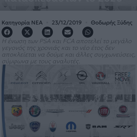
Κατηγορία
ΝΕΑ
23/12/2019
Θοδωρής Ξύδης
Η ένωση των PSA και FCA αποτελεί το μεγάλο
γεγονός της χρονιάς και το νέο έτος δεν
αποκλείεται να δούμε και άλλες συγχωνεύσεις,
σύμφωνα με τους αναλυτές.