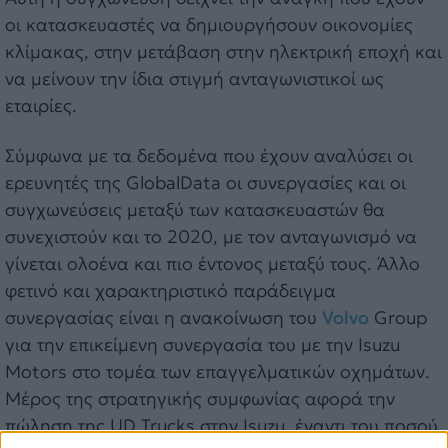
οι κατασκευαστές να δημιουργήσουν οικονομίες
κλίμακας, στην μετάβαση στην ηλεκτρική εποχή και
να μείνουν την ίδια στιγμή ανταγωνιστικοί ως
εταιρίες.
Σύμφωνα με τα δεδομένα που έχουν αναλύσει οι
ερευνητές της GlobalData οι συνεργασίες και οι
συγχωνεύσεις μεταξύ των κατασκευαστών θα
συνεχιστούν και το 2020, με τον ανταγωνισμό να
γίνεται ολοένα και πιο έντονος μεταξύ τους. Άλλο
φετινό και χαρακτηριστικό παράδειγμα
συνεργασίας είναι η ανακοίνωση του
Volvo
Group
για την επικείμενη συνεργασία του με την Isuzu
Motors στο τομέα των επαγγελματικών οχημάτων.
Μέρος της στρατηγικής συμφωνίας αφορά την
πώληση της UD Trucks στην Isuzu, έναντι του ποσού