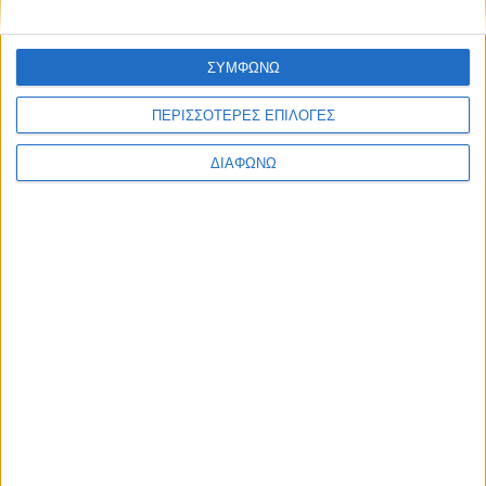
ΣΥΜΦΩΝΩ
ΠΕΡΙΣΣΟΤΕΡΕΣ ΕΠΙΛΟΓΕΣ
ΔΙΑΦΩΝΩ
GALLO S.A: Νέες εγκαταστάσεις για τα
γερμανικά και γαλλικά μοντέλα – Πού
θα τις βρείτε
ΔΙΑΒΑΣΤΕ