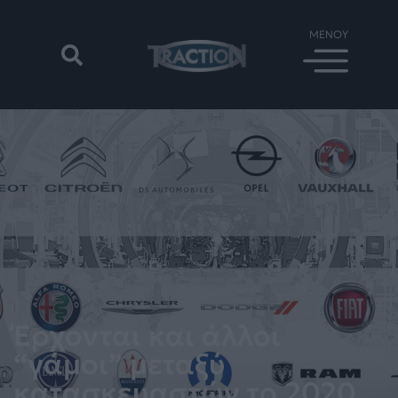
Έρχονται και άλλοι
“γάμοι” μεταξύ
κατασκευαστών το 2020