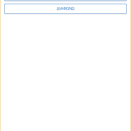
ΔΙΑΦΩΝΩ
Το ιδανικό SUV για εταιρική χρήση:
Χαμηλή φορολογία και μίσθωση με 290
ευρώ / μήνα
ΔΙΑΒΑΣΤΕ