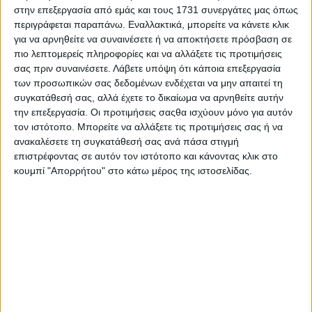
στην επεξεργασία από εμάς και τους 1731 συνεργάτες μας όπως
Πολέμους ως το «Οπλοστάσιο της Δημοκρατίας»,
περιγράφεται παραπάνω. Εναλλακτικά, μπορείτε να κάνετε κλικ
ενώ καταφέραμε να ξεπεράσουμε πολλές κρίσεις,
για να αρνηθείτε να συναινέσετε ή να αποκτήσετε πρόσβαση σε
χάρη στους ανθρώπους μας, οι οποίοι δεν
πιο λεπτομερείς πληροφορίες και να αλλάξετε τις προτιμήσεις
σας πριν συναινέσετε.
Λάβετε υπόψη ότι κάποια επεξεργασία
επέτρεψαν ποτέ στην εταιρεία να αποτύχει. Η
των προσωπικών σας δεδομένων ενδέχεται να μην απαιτεί τη
ανθεκτικότητα αυτή αλλά και η αποφασιστικότητα
συγκατάθεσή σας, αλλά έχετε το δικαίωμα να αρνηθείτε αυτήν
να συνεχίζει κανείς την προσπάθεια
την επεξεργασία. Οι προτιμήσεις σαςθα ισχύουν μόνο για αυτόν
αντικατοπτρίζουν σήμερα ό,τι καλύτερο
τον ιστότοπο. Μπορείτε να αλλάξετε τις προτιμήσεις σας ή να
ανακαλέσετε τη συγκατάθεσή σας ανά πάσα στιγμή
αντιπροσωπεύει η Αμερική”.
επιστρέφοντας σε αυτόν τον ιστότοπο και κάνοντας κλικ στο
κουμπί "Απορρήτου" στο κάτω μέρος της ιστοσελίδας.
Η συγκεκριμένη αναγνώριση τιμά ακριβώς αυτή τη
διαχρονική ανθεκτικότητα στο πέρασμα του χρόνου
και την αφοσίωση των εργαζομένων της Ford, οι
οποίοι συνεχίζουν να διαμορφώνουν την πορεία
μιας εταιρείας που παραμένει άρρηκτα
συνδεδεμένη με την ιστορία, την τεχνολογική
πρόοδο και την κοινωνική εξέλιξη.