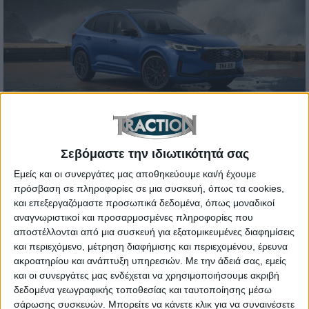
Σεβόμαστε την ιδιωτικότητά σας
Ο Εκτελεστικός Πρόεδρος της εταιρείας, Bill Ford,
δήλωσε σχετικά: “Είμαι περήφανος που η Ford έχει
Εμείς και οι συνεργάτες μας αποθηκεύουμε και/ή έχουμε
πρόσβαση σε πληροφορίες σε μια συσκευή, όπως τα cookies,
συμβάλει στην ενίσχυση της χώρας – όχι μόνο
και επεξεργαζόμαστε προσωπικά δεδομένα, όπως μοναδικοί
κατασκευάζοντας εξαιρετικά οχήματα, αλλά
αναγνωριστικοί και προσαρμοσμένες πληροφορίες που
διευρύνοντας τις ευκαιρίες και βελτιώνοντας τη ζωή
αποστέλλονται από μια συσκευή για εξατομικευμένες διαφημίσεις
και περιεχόμενο, μέτρηση διαφήμισης και περιεχομένου, έρευνα
των ανθρώπων. Αυτή η προσήλωση στις αξίες μας
ακροατηρίου και ανάπτυξη υπηρεσιών.
Με την άδειά σας, εμείς
και στην καινοτομία είναι ο λόγος που η Ford έχει
και οι συνεργάτες μας ενδέχεται να χρησιμοποιήσουμε ακριβή
αντέξει στον χρόνο. Υπήρξαμε μέρος της ιστορίας
δεδομένα γεωγραφικής τοποθεσίας και ταυτοποίησης μέσω
ολόκληρου του έθνους σε δύο Παγκόσμιους
σάρωσης συσκευών. Μπορείτε να κάνετε κλικ για να συναινέσετε