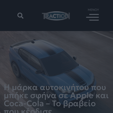
Η μάρκα αυτοκινήτου που
μπήκε σφήνα σε Apple και
Coca-Cola – Το βραβείο
που κέρδισε