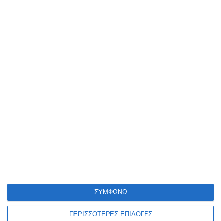
Το SUV της Ford με επιτόκιο 0,9% και 8
χρόνια εγγύηση – Πάνω από 600 χλμ.
αυτονομία
ΔΙΑΒΑΣΤΕ
ΣΥΜΦΩΝΩ
ΠΕΡΙΣΣΟΤΕΡΕΣ ΕΠΙΛΟΓΕΣ