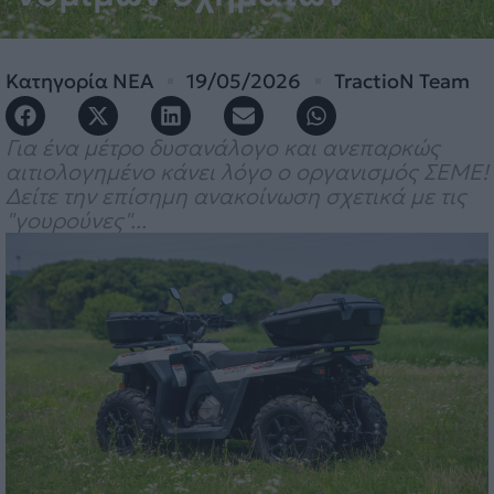
Κατηγορία
ΝΕΑ
19/05/2026
TractioN Team
Για ένα μέτρο δυσανάλογο και ανεπαρκώς
αιτιολογημένο κάνει λόγο ο οργανισμός ΣΕΜΕ!
Δείτε την επίσημη ανακοίνωση σχετικά με τις
"γουρούνες"...