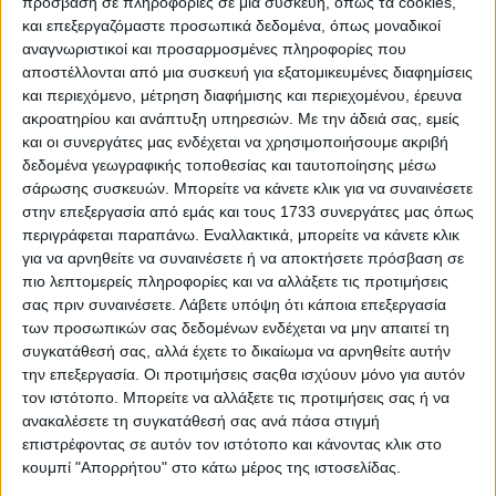
πρόσβαση σε πληροφορίες σε μια συσκευή, όπως τα cookies,
τα ανωτέρω στοιχεία, τα οχήματα ATV αντιστοιχούν
και επεξεργαζόμαστε προσωπικά δεδομένα, όπως μοναδικοί
περίπου στο 0,23% του συνόλου των εμπλεκόμενων
αναγνωριστικοί και προσαρμοσμένες πληροφορίες που
αποστέλλονται από μια συσκευή για εξατομικευμένες διαφημίσεις
οχημάτων σε τροχαία ατυχήματα. Ακόμη και αν
και περιεχόμενο, μέτρηση διαφήμισης και περιεχομένου, έρευνα
συνυπολογιστεί η ευρύτερη κατηγορία των
ακροατηρίου και ανάπτυξη υπηρεσιών.
Με την άδειά σας, εμείς
τετράτροχων οχημάτων, το σχετικό ποσοστό
και οι συνεργάτες μας ενδέχεται να χρησιμοποιήσουμε ακριβή
παραμένει εξαιρετικά περιορισμένο.
δεδομένα γεωγραφικής τοποθεσίας και ταυτοποίησης μέσω
σάρωσης συσκευών. Μπορείτε να κάνετε κλικ για να συναινέσετε
ΣΕΜΕ: Μέτρο δυσανάλογο και ανεπαρκώς
στην επεξεργασία από εμάς και τους 1733 συνεργάτες μας όπως
περιγράφεται παραπάνω. Εναλλακτικά, μπορείτε να κάνετε κλικ
αιτιολογημένο
για να αρνηθείτε να συναινέσετε ή να αποκτήσετε πρόσβαση σε
Συνεπώς, η πρόταση για καθολική απαγόρευση της
πιο λεπτομερείς πληροφορίες και να αλλάξετε τις προτιμήσεις
κυκλοφορίας των οχημάτων ATV δεν προκύπτει ως
σας πριν συναινέσετε.
Λάβετε υπόψη ότι κάποια επεξεργασία
των προσωπικών σας δεδομένων ενδέχεται να μην απαιτεί τη
τεκμηριωμένη πολιτική οδικής ασφάλειας.
συγκατάθεσή σας, αλλά έχετε το δικαίωμα να αρνηθείτε αυτήν
Αντιθέτως, εμφανίζεται ως μέτρο δυσανάλογο και
την επεξεργασία. Οι προτιμήσεις σαςθα ισχύουν μόνο για αυτόν
ανεπαρκώς αιτιολογημένο σε σχέση με την
τον ιστότοπο. Μπορείτε να αλλάξετε τις προτιμήσεις σας ή να
πραγματική στατιστική εικόνα.
ανακαλέσετε τη συγκατάθεσή σας ανά πάσα στιγμή
επιστρέφοντας σε αυτόν τον ιστότοπο και κάνοντας κλικ στο
Ιδιαίτερη σημασία έχει ότι τα στοιχεία αυτά
κουμπί "Απορρήτου" στο κάτω μέρος της ιστοσελίδας.
αφορούν εμπλεκόμενα οχήματα σε τροχαία