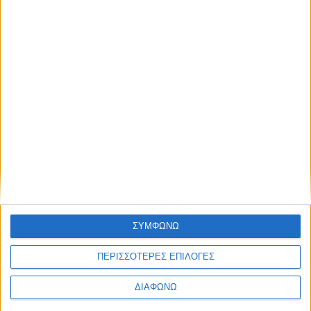
Τα πιο… παραπονεμένα σήματα του
Κ.Ο.Κ. – Τι σημαίνει το κάθε ένα
ΔΙΑΒΑΣΤΕ
ΣΥΜΦΩΝΩ
ΠΕΡΙΣΣΟΤΕΡΕΣ ΕΠΙΛΟΓΕΣ
ΔΙΑΦΩΝΩ