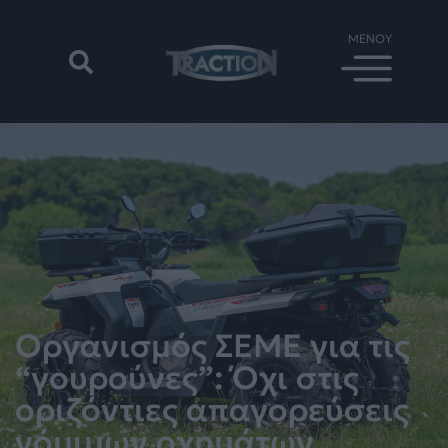
Οργανισμός ΣΕΜΕ για τις
“γουρούνες”: Όχι στις
οριζόντιες απαγορεύσεις
νόμιμων οχημάτων