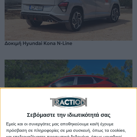
Δοκιμή Hyundai Kona N-Line
Σεβόμαστε την ιδιωτικότητά σας
Εμείς και οι συνεργάτες μας αποθηκεύουμε και/ή έχουμε
πρόσβαση σε πληροφορίες σε μια συσκευή, όπως τα cookies,
Δοκιμάζουμε την πιο ισχυρή έκδοση του δημοφιλούς
και επεξεργαζόμαστε προσωπικά δεδομένα, όπως μοναδικοί