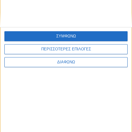
ΣΥΜΦΩΝΩ
ΠΕΡΙΣΣΟΤΕΡΕΣ ΕΠΙΛΟΓΕΣ
ΝΕΑ
LIFESTYLE
LIFESTYLE NEWS
ΑΥΤΟΚΙΝΗΤΟ
ΔΙΑΦΩΝΩ
VINTAGE
ΠΑΡΟΥΣΙΑΣΕΙΣ
TRAVEL
ΔΟΚΙΜΕΣ
EXTREME
ΣΤΡΙΒΟΝΤΑΣ
WOMEN ON WHEELS
ΜΑΚΡΑΣ ΔΙΑΡΚΕΙΑΣ
SAFETY
ΑΓΟΡΑ
ΕΚΘΕΣΕΙΣ
SAFETY NEWS
ΔΡΑΣΕΙΣ
2 WHEELS
ΤΕΧΝΟΛΟΓΙΑ &
ΜΟΤΟΣΥΚΛΕΤΑ
ΠΟΔΗΛΑΤΟ
ΠΕΡΙΒΑΛΛΟΝ
MOTO GP
ΧΡΗΣΙΜΑ