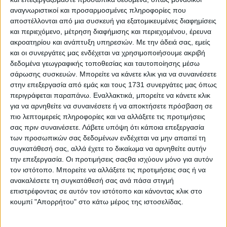
B-SUV των Κορεατών
αναγνωριστικοί και προσαρμοσμένες πληροφορίες που
αποστέλλονται από μια συσκευή για εξατομικευμένες διαφημίσεις
και περιεχόμενο, μέτρηση διαφήμισης και περιεχομένου, έρευνα
ακροατηρίου και ανάπτυξη υπηρεσιών.
Με την άδειά σας, εμείς
και οι συνεργάτες μας ενδέχεται να χρησιμοποιήσουμε ακριβή
δεδομένα γεωγραφικής τοποθεσίας και ταυτοποίησης μέσω
σάρωσης συσκευών. Μπορείτε να κάνετε κλικ για να συναινέσετε
στην επεξεργασία από εμάς και τους 1731 συνεργάτες μας όπως
περιγράφεται παραπάνω. Εναλλακτικά, μπορείτε να κάνετε κλικ
για να αρνηθείτε να συναινέσετε ή να αποκτήσετε πρόσβαση σε
πιο λεπτομερείς πληροφορίες και να αλλάξετε τις προτιμήσεις
σας πριν συναινέσετε.
Λάβετε υπόψη ότι κάποια επεξεργασία
των προσωπικών σας δεδομένων ενδέχεται να μην απαιτεί τη
Δοκιμάζουμε το κορεάτικο 1.600άρι SUV με
συγκατάθεσή σας, αλλά έχετε το δικαίωμα να αρνηθείτε αυτήν
τετρακίνηση, 7αρι DCT και 198 PS
την επεξεργασία. Οι προτιμήσεις σαςθα ισχύουν μόνο για αυτόν
τον ιστότοπο. Μπορείτε να αλλάξετε τις προτιμήσεις σας ή να
ανακαλέσετε τη συγκατάθεσή σας ανά πάσα στιγμή
επιστρέφοντας σε αυτόν τον ιστότοπο και κάνοντας κλικ στο
κουμπί "Απορρήτου" στο κάτω μέρος της ιστοσελίδας.