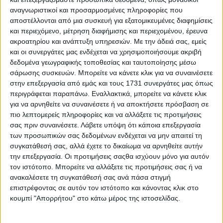
αναγνωριστικοί και προσαρμοσμένες πληροφορίες που
αποστέλλονται από μια συσκευή για εξατομικευμένες διαφημίσεις
και περιεχόμενο, μέτρηση διαφήμισης και περιεχομένου, έρευνα
ακροατηρίου και ανάπτυξη υπηρεσιών.
Με την άδειά σας, εμείς
και οι συνεργάτες μας ενδέχεται να χρησιμοποιήσουμε ακριβή
δεδομένα γεωγραφικής τοποθεσίας και ταυτοποίησης μέσω
σάρωσης συσκευών. Μπορείτε να κάνετε κλικ για να συναινέσετε
στην επεξεργασία από εμάς και τους 1731 συνεργάτες μας όπως
περιγράφεται παραπάνω. Εναλλακτικά, μπορείτε να κάνετε κλικ
για να αρνηθείτε να συναινέσετε ή να αποκτήσετε πρόσβαση σε
πιο λεπτομερείς πληροφορίες και να αλλάξετε τις προτιμήσεις
σας πριν συναινέσετε.
Λάβετε υπόψη ότι κάποια επεξεργασία
των προσωπικών σας δεδομένων ενδέχεται να μην απαιτεί τη
H ξεχωριστή Mercedes 190 E 2.5-16 Evolution II
συγκατάθεσή σας, αλλά έχετε το δικαίωμα να αρνηθείτε αυτήν
“τριαντάρισε”!
την επεξεργασία. Οι προτιμήσεις σαςθα ισχύουν μόνο για αυτόν
τον ιστότοπο. Μπορείτε να αλλάξετε τις προτιμήσεις σας ή να
ανακαλέσετε τη συγκατάθεσή σας ανά πάσα στιγμή
επιστρέφοντας σε αυτόν τον ιστότοπο και κάνοντας κλικ στο
κουμπί "Απορρήτου" στο κάτω μέρος της ιστοσελίδας.