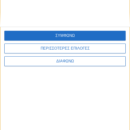
ΣΥΜΦΩΝΩ
ΠΕΡΙΣΣΟΤΕΡΕΣ ΕΠΙΛΟΓΕΣ
ΝΕΑ
LIFESTYLE
LIFESTYLE NEWS
ΑΥΤΟΚΙΝΗΤΟ
ΔΙΑΦΩΝΩ
VINTAGE
ΠΑΡΟΥΣΙΑΣΕΙΣ
TRAVEL
ΔΟΚΙΜΕΣ
EXTREME
ΣΤΡΙΒΟΝΤΑΣ
WOMEN ON WHEELS
ΜΑΚΡΑΣ ΔΙΑΡΚΕΙΑΣ
SAFETY
ΑΓΟΡΑ
ΕΚΘΕΣΕΙΣ
SAFETY NEWS
ΔΡΑΣΕΙΣ
2 WHEELS
ΤΕΧΝΟΛΟΓΙΑ &
ΜΟΤΟΣΥΚΛΕΤΑ
ΠΟΔΗΛΑΤΟ
ΠΕΡΙΒΑΛΛΟΝ
MOTO GP
ΧΡΗΣΙΜΑ