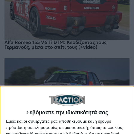
Alfa Romeo 155 V6 Ti DTM: Κερδίζοντας τους
Γερμανούς, μέσα στο σπίτι τους (+video)
Σεβόμαστε την ιδιωτικότητά σας
Εμείς και οι συνεργάτες μας αποθηκεύουμε και/ή έχουμε
πρόσβαση σε πληροφορίες σε μια συσκευή, όπως τα cookies,
BMW M3 E30: Με αγωνιστικό DNA
και επεξεργαζόμαστε προσωπικά δεδομένα, όπως μοναδικοί