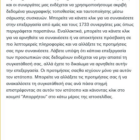
Ferrari!
και οι συνεργάτες μας ενδέχεται να χρησιμοποιήσουμε ακριβή
δεδομένα γεωγραφικής τοποθεσίας και ταυτοποίησης μέσω
σάρωσης συσκευών. Μπορείτε να κάνετε κλικ για να συναινέσετε
στην επεξεργασία από εμάς και τους 1733 συνεργάτες μας όπως
περιγράφεται παραπάνω. Εναλλακτικά, μπορείτε να κάνετε κλικ
για να αρνηθείτε να συναινέσετε ή να αποκτήσετε πρόσβαση σε
πιο λεπτομερείς πληροφορίες και να αλλάξετε τις προτιμήσεις
σας πριν συναινέσετε.
Λάβετε υπόψη ότι κάποια επεξεργασία
των προσωπικών σας δεδομένων ενδέχεται να μην απαιτεί τη
συγκατάθεσή σας, αλλά έχετε το δικαίωμα να αρνηθείτε αυτήν
την επεξεργασία. Οι προτιμήσεις σαςθα ισχύουν μόνο για αυτόν
τον ιστότοπο. Μπορείτε να αλλάξετε τις προτιμήσεις σας ή να
ανακαλέσετε τη συγκατάθεσή σας ανά πάσα στιγμή
Ένα ρολόι αντάξιο του σκληροτράχηλου Toyota Land
επιστρέφοντας σε αυτόν τον ιστότοπο και κάνοντας κλικ στο
Cruiser
κουμπί "Απορρήτου" στο κάτω μέρος της ιστοσελίδας.