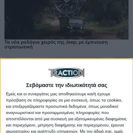
Τα νέα ρολόγια χειρός της Jeep, με έμπνευση
στρατιωτική
Σεβόμαστε την ιδιωτικότητά σας
Εμείς και οι συνεργάτες μας αποθηκεύουμε και/ή έχουμε
πρόσβαση σε πληροφορίες σε μια συσκευή, όπως τα cookies,
και επεξεργαζόμαστε προσωπικά δεδομένα, όπως μοναδικοί
αναγνωριστικοί και προσαρμοσμένες πληροφορίες που
αποστέλλονται από μια συσκευή για εξατομικευμένες διαφημίσεις
και περιεχόμενο, μέτρηση διαφήμισης και περιεχομένου, έρευνα
Το πιο λεπτό ρολόι στον κόσμο φέρει το σήμα της
ακροατηρίου και ανάπτυξη υπηρεσιών.
Με την άδειά σας, εμείς