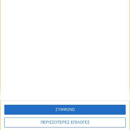
ΝΕΑ
LIFESTYLE
LIFESTYLE NEWS
ΑΥΤΟΚΙΝΗΤΟ
VINTAGE
ΠΑΡΟΥΣΙΑΣΕΙΣ
ΣΥΜΦΩΝΩ
TRAVEL
ΔΟΚΙΜΕΣ
EXTREME
ΣΤΡΙΒΟΝΤΑΣ
ΠΕΡΙΣΣΟΤΕΡΕΣ ΕΠΙΛΟΓΕΣ
WOMEN ON WHEELS
ΜΑΚΡΑΣ ΔΙΑΡΚΕΙΑΣ