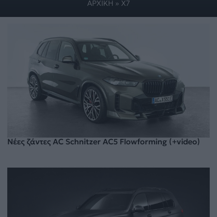
ΑΡΧΙΚΗ
»
X7
Νέες ζάντες AC Schnitzer AC5 Flowforming (+video)