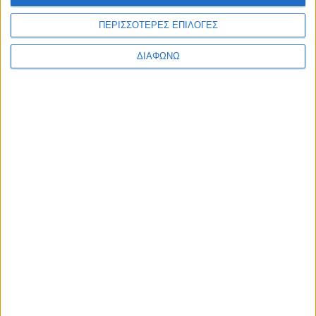
MOTOROSPORT
ΠΕΡΙΣΣΟΤΕΡΕΣ ΕΠΙΛΟΓΕΣ
WRC
F1
ΔΙΑΦΩΝΩ
MOTO GP
ΑΓΩΝΕΣ
TRACTION STORIES
EDITORIAL
BLOG
LONG READS
ΣΥΝΕΝΤΕΥΞΕΙΣ
LEGENDS
ΣΑΝ ΣΗΜΕΡΑ
ABOUT TRACTION
TRACTION MAGAZINE
TRACTION TV