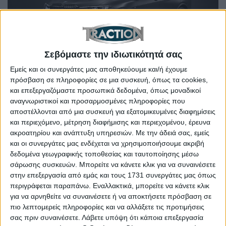
Σεβόμαστε την ιδιωτικότητά σας
Εμείς και οι συνεργάτες μας αποθηκεύουμε και/ή έχουμε
BMW X7 Dark Shadow: Νέα έκδοση για το κορυφαίο
SUV των Βαυαρών
πρόσβαση σε πληροφορίες σε μια συσκευή, όπως τα cookies,
και επεξεργαζόμαστε προσωπικά δεδομένα, όπως μοναδικοί
αναγνωριστικοί και προσαρμοσμένες πληροφορίες που
αποστέλλονται από μια συσκευή για εξατομικευμένες διαφημίσεις
και περιεχόμενο, μέτρηση διαφήμισης και περιεχομένου, έρευνα
ακροατηρίου και ανάπτυξη υπηρεσιών.
Με την άδειά σας, εμείς
και οι συνεργάτες μας ενδέχεται να χρησιμοποιήσουμε ακριβή
δεδομένα γεωγραφικής τοποθεσίας και ταυτοποίησης μέσω
σάρωσης συσκευών. Μπορείτε να κάνετε κλικ για να συναινέσετε
στην επεξεργασία από εμάς και τους 1731 συνεργάτες μας όπως
περιγράφεται παραπάνω. Εναλλακτικά, μπορείτε να κάνετε κλικ
για να αρνηθείτε να συναινέσετε ή να αποκτήσετε πρόσβαση σε
πιο λεπτομερείς πληροφορίες και να αλλάξετε τις προτιμήσεις
σας πριν συναινέσετε.
Λάβετε υπόψη ότι κάποια επεξεργασία
Η νέα και ισχυρότερη Alpina όλων των εποχών είναι