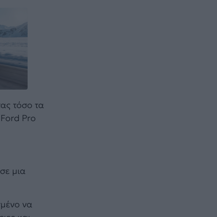
τας τόσο τα
 Ford Pro
.
σε μια
σμένο να