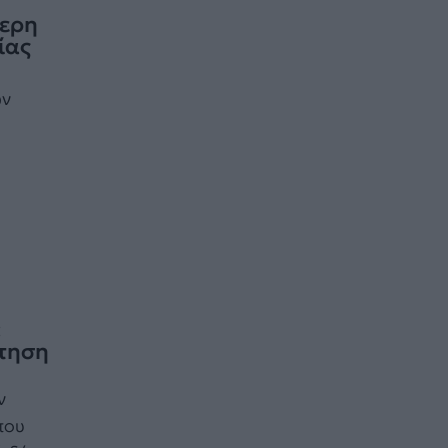
τερη
ίας
ών
:
ότηση
ν
που