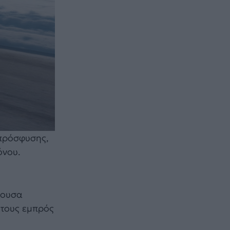
 πρόσφυσης,
όνου.
χουσα
 τους εμπρός