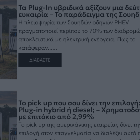
Τα Plug-In υβριδικά αξίζουν μια δεύ
ευκαιρία – Το παράδειγμα της Σουηδ
Η πλειοψηφία των Σουηδών οδηγών PHEV
πραγματοποιεί περίπου το 70% των διαδρομ
αποκλειστικά με ηλεκτρική ενέργεια. Πως το
κατάφεραν......
ΔΙΑΒΑΣΤΕ
Το pick up που σου δίνει την επιλογή
Plug-in hybrid ή diesel; – Χρηματοδ
με επιτόκιο από 2,99%
Το pick up της αμερικάνικης εταιρείας δίνει τη
επιλογή στον επαγγελματία να διαλέξει αυτό 