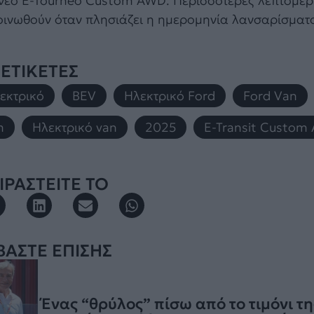
 νέο E-Tourneo Custom AWD. Περισσότερες λεπτομέρε
οινωθούν όταν πλησιάζει η ημερομηνία λανσαρίσματ
ΕΤΙΚΕΤΕΣ
εκτρικό
,
BEV
,
Ηλεκτρικό Ford
,
Ford Van
,
m
,
Ηλεκτρικό van
,
2025
,
E-Transit Custom
ΡΑΣΤΕΙΤΕ ΤΟ
ΒΑΣΤΕ ΕΠΙΣΗΣ
Ένας “θρύλος” πίσω από το τιμόνι τη