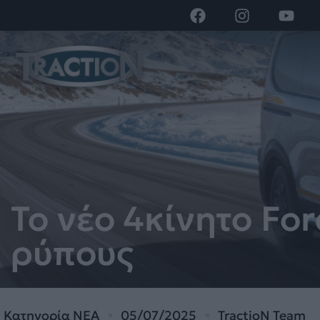
Το νέο 4κίνητο Fo
ρύπους
Κατηγορία
ΝΕΑ
05/07/2025
TractioN Team