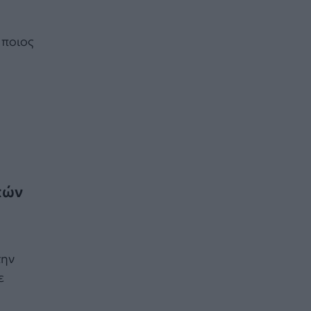
 ποιος
κών
την
ε