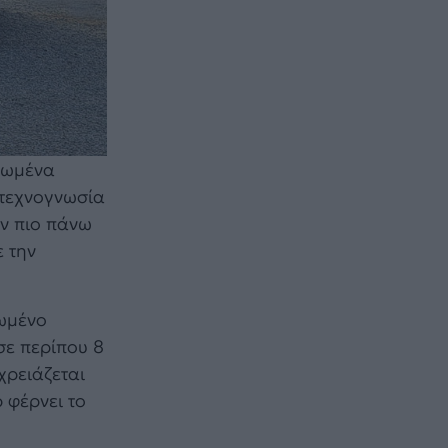
ηρωμένα
 τεχνογνωσία
ων πιο πάνω
 την
τωμένο
σε περίπου 8
χρειάζεται
 φέρνει το