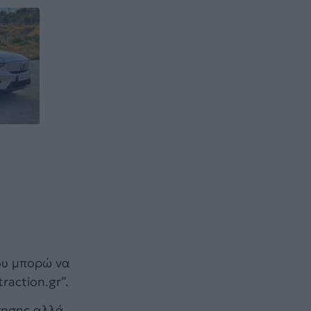
που μπορώ να
raction.gr”.
ρτησης αλλά