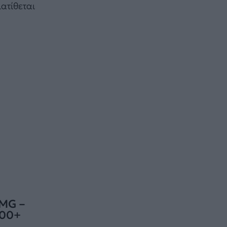
ατίθεται
 MG –
100+