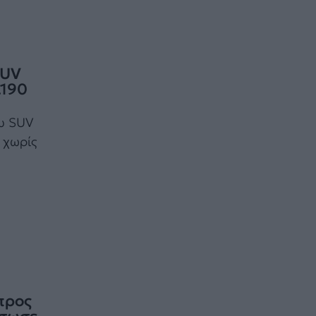
SUV
.190
ου SUV
 χωρίς
προς