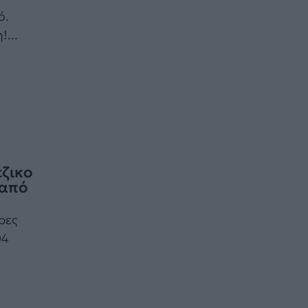
ό.
...
έζικο
 από
ρες
04