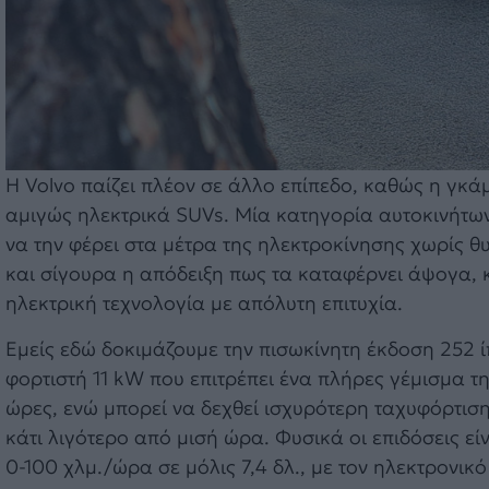
Η Volvo παίζει πλέον σε άλλο επίπεδο, καθώς η γκά
αμιγώς ηλεκτρικά SUVs. Μία κατηγορία αυτοκινήτων 
να την φέρει στα μέτρα της ηλεκτροκίνησης χωρίς θ
και σίγουρα η απόδειξη πως τα καταφέρνει άψογα, κ
ηλεκτρική τεχνολογία με απόλυτη επιτυχία.
Εμείς εδώ δοκιμάζουμε την πισωκίνητη έκδοση 252 
φορτιστή 11 kW που επιτρέπει ένα πλήρες γέμισμα τ
ώρες, ενώ μπορεί να δεχθεί ισχυρότερη ταχυφόρτιση
κάτι λιγότερο από μισή ώρα. Φυσικά οι επιδόσεις εί
0-100 χλμ./ώρα σε μόλις 7,4 δλ., με τον ηλεκτρονικό