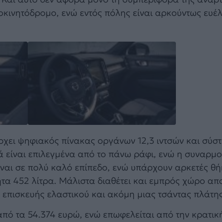
τοκινητόδρομο, ενώ εντός πόλης είναι αρκούντως ευέλι
ρχει ψηφιακός πίνακας οργάνων 12,3 ιντσών και σύσ
ά είναι επιλεγμένα από το πάνω ράφι, ενώ η συναρμ
είναι σε πολύ καλό επίπεδο, ενώ υπάρχουν αρκετές θή
ητα 452 λίτρα. Μάλιστα διαθέτει και εμπρός χώρο α
ιτ επισκευής ελαστικού και ακόμη μιας τσάντας πλάτης
από τα 54.374 ευρώ, ενώ επωφελείται από την κρατικ