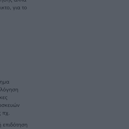
κτο, για το
τημα
ολόγηση
κες
ποσκευών
 πχ.
ή επιδότηση