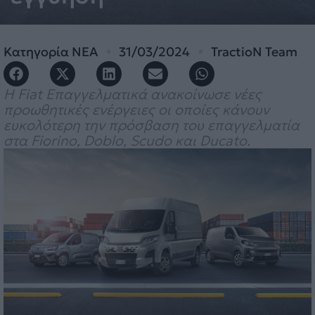
Κατηγορία
ΝΕΑ
31/03/2024
TractioN Team
Η Fiat Επαγγελματικά ανακοίνωσε νέες
προωθητικές ενέργειες οι οποίες κάνουν
ευκολότερη την πρόσβαση του επαγγελματία
στα Fiorino, Doblo, Scudo και Ducato.