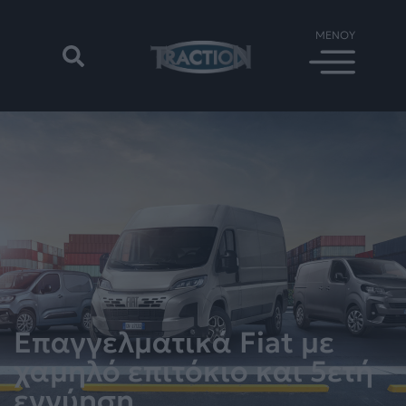
Επαγγελματικά Fiat με
χαμηλό επιτόκιο και 5ετή
εγγύηση