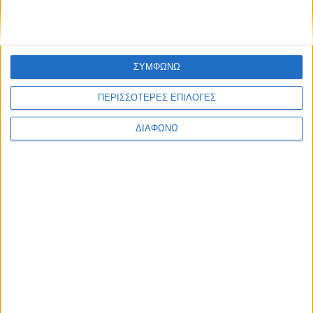
ΣΥΜΦΩΝΩ
ΠΕΡΙΣΣΟΤΕΡΕΣ ΕΠΙΛΟΓΕΣ
ΔΙΑΦΩΝΩ
Επέτειος για τα γαλλικά επαγγελματικά
– Πόσα χρόνια κλείνουν, τι θα δούμε
σύντομα
ΔΙΑΒΑΣΤΕ