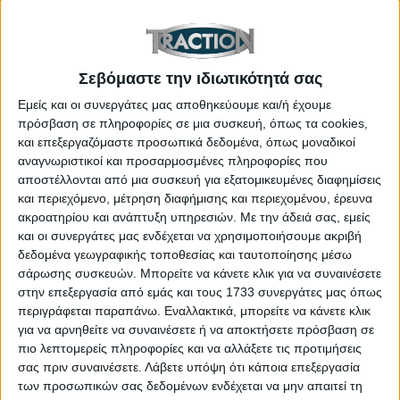
Διαβάστε επίσης: Νέα έκδοση για το best seller
στα μικρά πόλης – Ασφαλέστερο από ποτέ
Σεβόμαστε την ιδιωτικότητά σας
Τα παραπάνω συνθέτουν ένα “πακέτο” που
Εμείς και οι συνεργάτες μας αποθηκεύουμε και/ή έχουμε
ενισχύεται από τις τρέχουσες εκπτώσεις και
πρόσβαση σε πληροφορίες σε μια συσκευή, όπως τα cookies,
διευρύνεται από την 5ετή εργοστασιακή εγγύηση
και επεξεργαζόμαστε προσωπικά δεδομένα, όπως μοναδικοί
(ή 200.000 χλμ.) για τα μηχανικά μέρη και την
αναγνωριστικοί και προσαρμοσμένες πληροφορίες που
αποστέλλονται από μια συσκευή για εξατομικευμένες διαφημίσεις
5ετή οδική βοήθεια
.
και περιεχόμενο, μέτρηση διαφήμισης και περιεχομένου, έρευνα
ακροατηρίου και ανάπτυξη υπηρεσιών.
Με την άδειά σας, εμείς
και οι συνεργάτες μας ενδέχεται να χρησιμοποιήσουμε ακριβή
ΕΤΙΚΕΤΕΣ
δεδομένα γεωγραφικής τοποθεσίας και ταυτοποίησης μέσω
σάρωσης συσκευών. Μπορείτε να κάνετε κλικ για να συναινέσετε
Van
,
Fiat
,
LCV
,
Fiat Professional
,
στην επεξεργασία από εμάς και τους 1733 συνεργάτες μας όπως
περιγράφεται παραπάνω. Εναλλακτικά, μπορείτε να κάνετε κλικ
Stellantis
,
Επαγγελματικό
,
Scudo
,
για να αρνηθείτε να συναινέσετε ή να αποκτήσετε πρόσβαση σε
πιο λεπτομερείς πληροφορίες και να αλλάξετε τις προτιμήσεις
Doblo
,
επαγγελματικό Fiat
,
Ducato
,
σας πριν συναινέσετε.
Λάβετε υπόψη ότι κάποια επεξεργασία
των προσωπικών σας δεδομένων ενδέχεται να μην απαιτεί τη