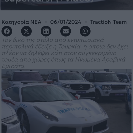
Κατηγορία
ΝΕΑ
06/01/2024
TractioN Team
Τον δικό της στόλο από εντυπωσιακά
περιπολικά έδειξε η Τουρκία, η οποία δεν έχει
πλέον να ζηλέψει κάτι στον συγκεκριμένο
τομέα από χώρες όπως τα Ηνωμένα Αραβικά
Εμιράτα.