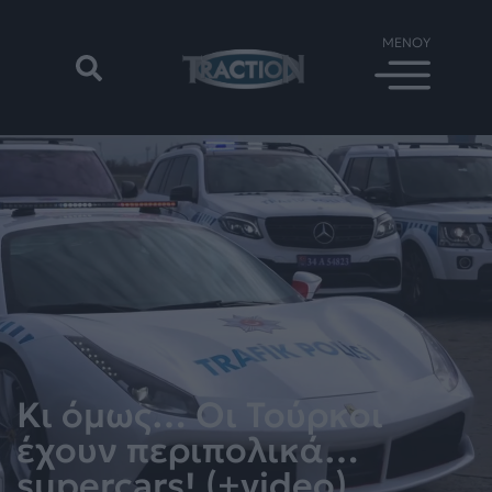
Κι όμως… Οι Τούρκοι
έχουν περιπολικά…
supercars! (+video)