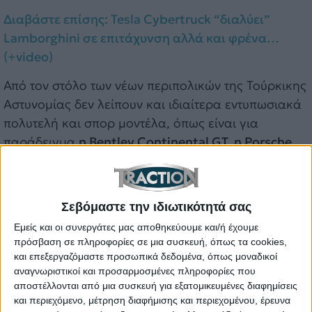
Διαβάστε επίσης: Tesla Cybertruck “διαλύει”
Lamborghini σε επιτάχυνση αλλά και φρένα…
(+video)
Από τον στόλο των νέων περιπολικών της Τούρκικης
Αστυνομίας δεν λείπουν και ιδιαίτερα εντυπωσιακά
πολυτελή και σπορ μοντέλα, όπως είναι για
παράδειγμα
η Bentley Continental GT, η Porsche
Taycan και η Ferrari 458
. Τρία μοντέλα, τα οποία
ωστόσο, από ό,τι καταλαβαίνουμε δεν θα
συμμετέχουν και τόσο συχνά σε κοινές περιπολίες
Σεβόμαστε την ιδιωτικότητά σας
δεδομένου και του δυσβάσταχτου κόστους
Εμείς και οι συνεργάτες μας αποθηκεύουμε και/ή έχουμε
συντήρησης που τα ακολουθεί.
πρόσβαση σε πληροφορίες σε μια συσκευή, όπως τα cookies,
και επεξεργαζόμαστε προσωπικά δεδομένα, όπως μοναδικοί
Το τελευταίο το παρατήρησαν και αρκετοί Τούρκοι
αναγνωριστικοί και προσαρμοσμένες πληροφορίες που
χρήστες του “X”, οι οποίοι δεν παρέλειψαν να
αποστέλλονται από μια συσκευή για εξατομικευμένες διαφημίσεις
δηλώσουν τη δυσαρέσκειά τους για την επιλογή της
και περιεχόμενο, μέτρηση διαφήμισης και περιεχομένου, έρευνα