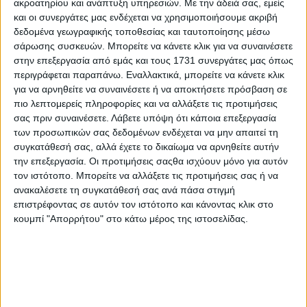
ακροατηρίου και ανάπτυξη υπηρεσιών.
Με την άδειά σας, εμείς
τούρκικης κυβέρνησης αναφορικά με την
και οι συνεργάτες μας ενδέχεται να χρησιμοποιήσουμε ακριβή
κατάσχεση των συγκεκριμένων μοντέλων.
δεδομένα γεωγραφικής τοποθεσίας και ταυτοποίησης μέσω
σάρωσης συσκευών. Μπορείτε να κάνετε κλικ για να συναινέσετε
Σύμφωνα και με τα αρνητικά σχόλια που έγιναν
στην επεξεργασία από εμάς και τους 1731 συνεργάτες μας όπως
στην ανάρτηση του Τούρκου υπουργού για την
περιγράφεται παραπάνω. Εναλλακτικά, μπορείτε να κάνετε κλικ
για να αρνηθείτε να συναινέσετε ή να αποκτήσετε πρόσβαση σε
ένταξη αυτών των αυτοκινήτων στον στόλο της
πιο λεπτομερείς πληροφορίες και να αλλάξετε τις προτιμήσεις
Αστυνομίας, το μεγάλο κόστος για τη συντήρησή
σας πριν συναινέσετε.
Λάβετε υπόψη ότι κάποια επεξεργασία
και τη χρήση τους θα το πληρώνει μέσω φόρων ο
των προσωπικών σας δεδομένων ενδέχεται να μην απαιτεί τη
απλός λαός, τη στιγμή που η οικονομία της χώρας
συγκατάθεσή σας, αλλά έχετε το δικαίωμα να αρνηθείτε αυτήν
την επεξεργασία. Οι προτιμήσεις σαςθα ισχύουν μόνο για αυτόν
δεν βρίσκεται στα καλύτερά της.
τον ιστότοπο. Μπορείτε να αλλάξετε τις προτιμήσεις σας ή να
ανακαλέσετε τη συγκατάθεσή σας ανά πάσα στιγμή
Göreve geldiğimiz ilk günden itibaren bizden hep şu
επιστρέφοντας σε αυτόν τον ιστότοπο και κάνοντας κλικ στο
sözü duydunuz: Türkiye’nin Huzuru…
κουμπί "Απορρήτου" στο κάτω μέρος της ιστοσελίδας.
İstanbul Emniyet Müdürlüğümüzün organize suç
örgütlerine karşı gerçekleştirdiği başarılı
operasyonlar sonucu 23 araç ele geçirilmişti.
Mahkeme kararınca da bu araçlar emniyetimize