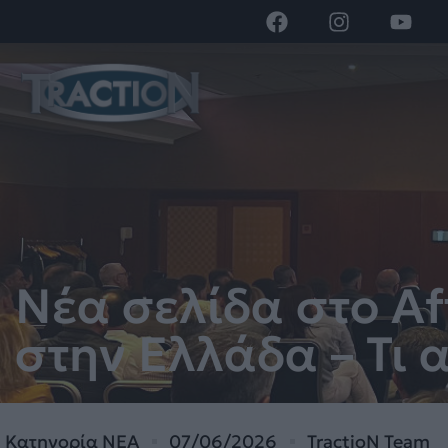
Νέα σελίδα στο Af
στην Ελλάδα – Τι 
Κατηγορία
ΝΕΑ
07/06/2026
TractioN Team