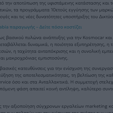
πό την αποτύπωση της υφιστάμενης κατάστασης και το
κτικών, τα προγράμματα 10ετούς εγγύησης των μαρκών
ογές και τις νέες δυνατότητες υποστήριξης του Δικτύο
abia παραγωγής – Δείτε πόσο κοστίζει
 ως βασικού πυλώνα ανάπτυξης για την Kosmocar και 
εταβάλλεται δυναμικά, η ποιότητα εξυπηρέτησης, η τ
σιών, η ταχύτητα ανταπόκρισης και η συνολική εμπε
αι μακροχρόνιας εμπιστοσύνης.
βασικές κατευθύνσεις για την ενίσχυση της συνεργασ
αύξηση της αποτελεσματικότητας, τη βελτίωση της κα
ervice όσο και στα Ανταλλακτικά. Η συμμετοχή στελ
 επόμενη φάση απαιτεί κοινή αντίληψη, καλύτερο συντ
 την αξιοποίηση σύγχρονων εργαλείων marketing και
ιση των πελατών και την ενίσχυση της σχέσης των μα