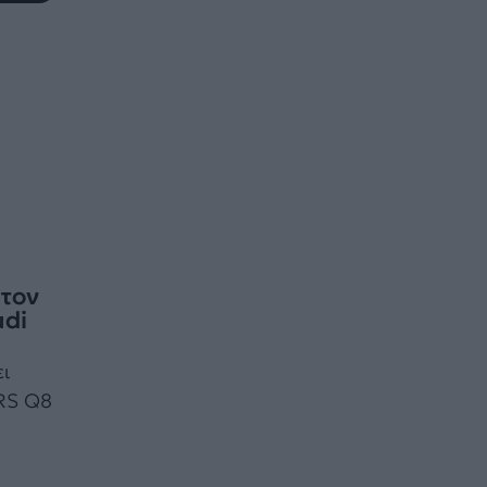
 τον
udi
ι
 RS Q8