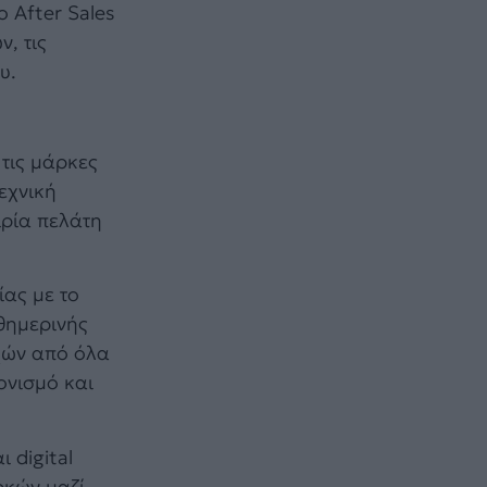
 After Sales
, τις
υ.
τις μάρκες
εχνική
ιρία πελάτη
ίας με το
θημερινής
εχών από όλα
ονισμό και
 digital
ρκών μαζί