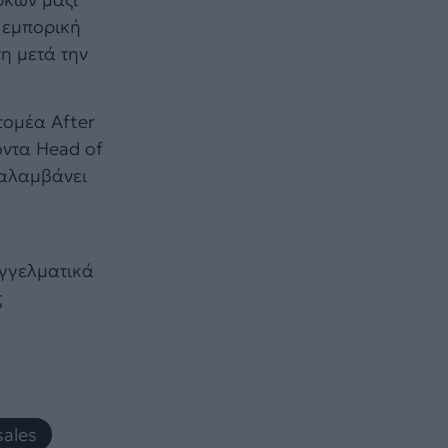
 εμπορική
τη μετά την
τομέα After
οντα Head of
ναλαμβάνει
αγγελματικά
ς
sales
,