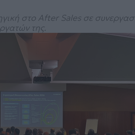
ική στο After Sales σε συνεργασί
ργατών της.