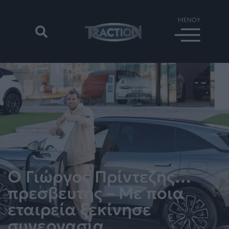
Ο Γιώργος Πρίντεζης…
πρεσβευτής – Με ποια
εταιρεία ξεκίνησε
συνεργασία