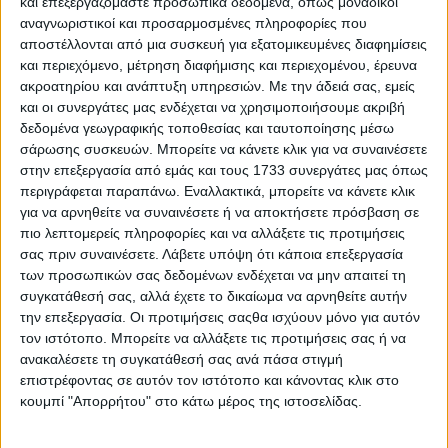
και επεξεργαζόμαστε προσωπικά δεδομένα, όπως μοναδικοί
Zeekr είναι πολύ σημαντικές. Η σύμπραξη αυτή
αναγνωριστικοί και προσαρμοσμένες πληροφορίες που
σηματοδοτεί μια ισχυρή ένωση αξιών και
αποστέλλονται από μια συσκευή για εξατομικευμένες διαφημίσεις
προοπτικών, αναδεικνύοντας τη σημασία της
και περιεχόμενο, μέτρηση διαφήμισης και περιεχομένου, έρευνα
ακροατηρίου και ανάπτυξη υπηρεσιών.
Με την άδειά σας, εμείς
ποιότητας, της αξιοπιστίας και της διαρκούς
και οι συνεργάτες μας ενδέχεται να χρησιμοποιήσουμε ακριβή
εξέλιξης. Αποτελεί ιδιαίτερη τιμή για τη Zeekr να
δεδομένα γεωγραφικής τοποθεσίας και ταυτοποίησης μέσω
συνεργάζεται με έναν αθλητή που ενσαρκώνει με
σάρωσης συσκευών. Μπορείτε να κάνετε κλικ για να συναινέσετε
συνέπεια τα χαρακτηριστικά που πρεσβεύει η
στην επεξεργασία από εμάς και τους 1733 συνεργάτες μας όπως
περιγράφεται παραπάνω. Εναλλακτικά, μπορείτε να κάνετε κλικ
μάρκα.”
για να αρνηθείτε να συναινέσετε ή να αποκτήσετε πρόσβαση σε
πιο λεπτομερείς πληροφορίες και να αλλάξετε τις προτιμήσεις
Από την πλευρά του ο Γιώργος Πρίντεζης είπε:
σας πριν συναινέσετε.
Λάβετε υπόψη ότι κάποια επεξεργασία
“Είμαι πολύ χαρούμενος για αυτή τη συνεργασία με
των προσωπικών σας δεδομένων ενδέχεται να μην απαιτεί τη
τη Zeekr. Από την πρώτη στιγμή ξεχώρισα τη
συγκατάθεσή σας, αλλά έχετε το δικαίωμα να αρνηθείτε αυτήν
την επεξεργασία. Οι προτιμήσεις σαςθα ισχύουν μόνο για αυτόν
φιλοσοφία και τον τρόπο με τον οποίο προσεγγίζει
τον ιστότοπο. Μπορείτε να αλλάξετε τις προτιμήσεις σας ή να
το μέλλον της μετακίνησης. Πρόκειται για μια
ανακαλέσετε τη συγκατάθεσή σας ανά πάσα στιγμή
μάρκα που δεν ακολουθεί απλώς τις εξελίξεις, αλλά
επιστρέφοντας σε αυτόν τον ιστότοπο και κάνοντας κλικ στο
τις διαμορφώνει με ξεκάθαρη κατεύθυνση και
κουμπί "Απορρήτου" στο κάτω μέρος της ιστοσελίδας.
ταυτότητα. Μου αρέσει πολύ και μου ταιριάζει