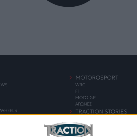
E
MOTOROSPORT
NEWS
WRC
F1
MOTO GP
ΑΓΩΝΕΣ
WHEELS
TRACTION STORIES
EDITORIAL
S
BLOG
LONG READS