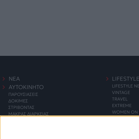
ΝΕΑ
LIFESTYL
LIFESTYLE 
ΑΥΤΟΚΙΝΗΤΟ
VINTAGE
ΠΑΡΟΥΣΙΑΣΕΙΣ
TRAVEL
ΔΟΚΙΜΕΣ
EXTREME
ΣΤΡΙΒΟΝΤΑΣ
WOMEN ON 
ΜΑΚΡΑΣ ΔΙΑΡΚΕΙΑΣ
SAFETY
ΑΓΟΡΑ
ΕΚΘΕΣΕΙΣ
SAFETY NEW
ΔΡΑΣΕΙΣ
2 WHEELS