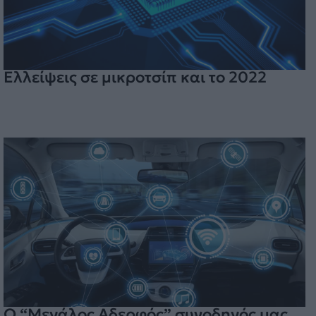
Ελλείψεις σε μικροτσίπ και το 2022
O “Μεγάλος Αδερφός” συνοδηγός μας