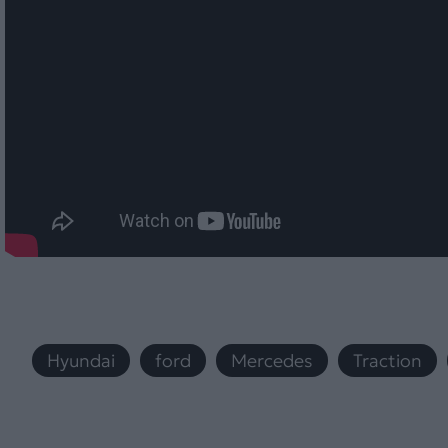
Hyundai
,
ford
,
Mercedes
,
Traction
,