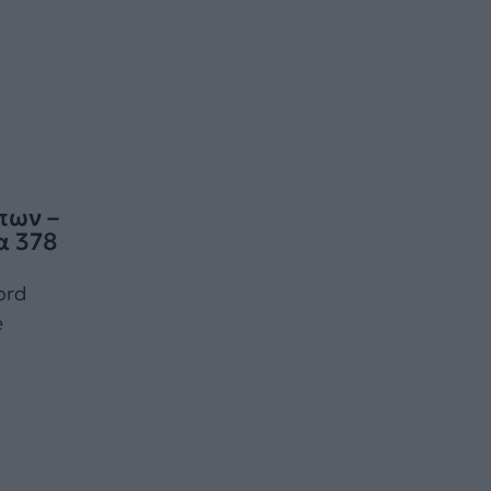
πων –
α 378
ord
e