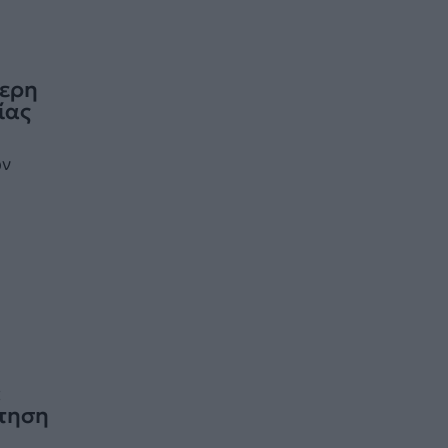
τερη
ίας
ών
:
ότηση