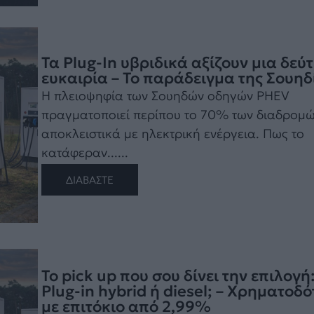
Τα Plug-In υβριδικά αξίζουν μια δεύ
ευκαιρία – Το παράδειγμα της Σουηδ
Η πλειοψηφία των Σουηδών οδηγών PHEV
πραγματοποιεί περίπου το 70% των διαδρομ
αποκλειστικά με ηλεκτρική ενέργεια. Πως το
κατάφεραν......
ΔΙΑΒΑΣΤΕ
Το pick up που σου δίνει την επιλογή
Plug-in hybrid ή diesel; – Χρηματοδ
με επιτόκιο από 2,99%