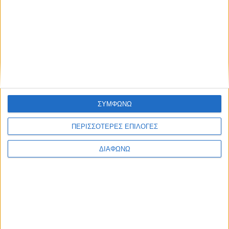
35o Shell Eco Marathon: Ψηλά η ελληνική σημαία
ΣΥΜΦΩΝΩ
ΠΕΡΙΣΣΟΤΕΡΕΣ ΕΠΙΛΟΓΕΣ
ΔΙΑΦΩΝΩ
Shell: Προσφορά με δώρα Ferrari και CoolVit