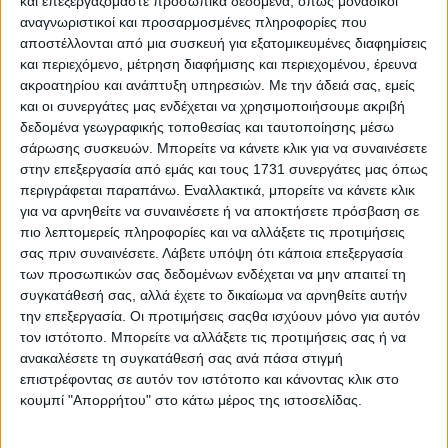
και επεξεργαζόμαστε προσωπικά δεδομένα, όπως μοναδικοί
αναγνωριστικοί και προσαρμοσμένες πληροφορίες που
αποστέλλονται από μια συσκευή για εξατομικευμένες διαφημίσεις
και περιεχόμενο, μέτρηση διαφήμισης και περιεχομένου, έρευνα
ακροατηρίου και ανάπτυξη υπηρεσιών.
Με την άδειά σας, εμείς
και οι συνεργάτες μας ενδέχεται να χρησιμοποιήσουμε ακριβή
δεδομένα γεωγραφικής τοποθεσίας και ταυτοποίησης μέσω
Ο Όμιλος Motor Oil στηρίζει τον Γιάννη Λαγάκη,
σάρωσης συσκευών. Μπορείτε να κάνετε κλικ για να συναινέσετε
αριστούχο των Πανελληνίων εξετάσεων
στην επεξεργασία από εμάς και τους 1731 συνεργάτες μας όπως
περιγράφεται παραπάνω. Εναλλακτικά, μπορείτε να κάνετε κλικ
για να αρνηθείτε να συναινέσετε ή να αποκτήσετε πρόσβαση σε
πιο λεπτομερείς πληροφορίες και να αλλάξετε τις προτιμήσεις
σας πριν συναινέσετε.
Λάβετε υπόψη ότι κάποια επεξεργασία
των προσωπικών σας δεδομένων ενδέχεται να μην απαιτεί τη
συγκατάθεσή σας, αλλά έχετε το δικαίωμα να αρνηθείτε αυτήν
την επεξεργασία. Οι προτιμήσεις σαςθα ισχύουν μόνο για αυτόν
τον ιστότοπο. Μπορείτε να αλλάξετε τις προτιμήσεις σας ή να
ανακαλέσετε τη συγκατάθεσή σας ανά πάσα στιγμή
επιστρέφοντας σε αυτόν τον ιστότοπο και κάνοντας κλικ στο
κουμπί "Απορρήτου" στο κάτω μέρος της ιστοσελίδας.
Η Coral A.E. επεκτείνει τις δραστηριότητές της τώρα