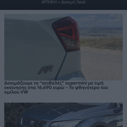
ΑΡΧΙΚΗ
»
Δοκιμή Seat
Δοκιμάζουμε το “αειθαλές” supermini με τιμή
εκκίνησης στα 16.690 ευρώ – Το φθηνότερο του
ομίλου VW