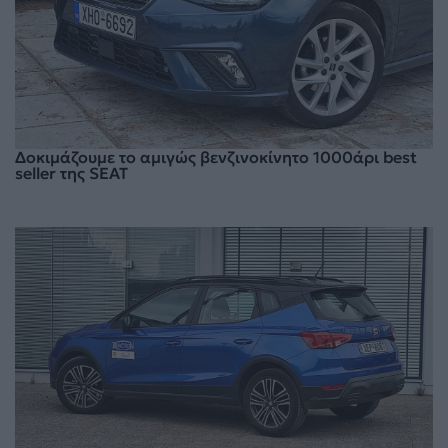
Δοκιμάζουμε το αμιγώς βενζινοκίνητο 1000άρι best
seller της SEAT