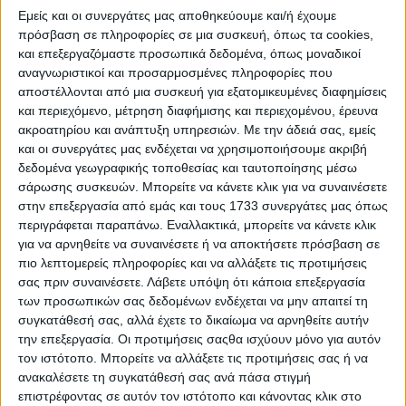
Εμείς και οι συνεργάτες μας αποθηκεύουμε και/ή έχουμε
πρόσβαση σε πληροφορίες σε μια συσκευή, όπως τα cookies,
και επεξεργαζόμαστε προσωπικά δεδομένα, όπως μοναδικοί
αναγνωριστικοί και προσαρμοσμένες πληροφορίες που
αποστέλλονται από μια συσκευή για εξατομικευμένες διαφημίσεις
και περιεχόμενο, μέτρηση διαφήμισης και περιεχομένου, έρευνα
ακροατηρίου και ανάπτυξη υπηρεσιών.
Με την άδειά σας, εμείς
και οι συνεργάτες μας ενδέχεται να χρησιμοποιήσουμε ακριβή
δεδομένα γεωγραφικής τοποθεσίας και ταυτοποίησης μέσω
Δοκιμή Seat Ibiza 1.0 TGI 90 PS
σάρωσης συσκευών. Μπορείτε να κάνετε κλικ για να συναινέσετε
στην επεξεργασία από εμάς και τους 1733 συνεργάτες μας όπως
περιγράφεται παραπάνω. Εναλλακτικά, μπορείτε να κάνετε κλικ
για να αρνηθείτε να συναινέσετε ή να αποκτήσετε πρόσβαση σε
πιο λεπτομερείς πληροφορίες και να αλλάξετε τις προτιμήσεις
σας πριν συναινέσετε.
Λάβετε υπόψη ότι κάποια επεξεργασία
των προσωπικών σας δεδομένων ενδέχεται να μην απαιτεί τη
συγκατάθεσή σας, αλλά έχετε το δικαίωμα να αρνηθείτε αυτήν
την επεξεργασία. Οι προτιμήσεις σαςθα ισχύουν μόνο για αυτόν
τον ιστότοπο. Μπορείτε να αλλάξετε τις προτιμήσεις σας ή να
ανακαλέσετε τη συγκατάθεσή σας ανά πάσα στιγμή
επιστρέφοντας σε αυτόν τον ιστότοπο και κάνοντας κλικ στο