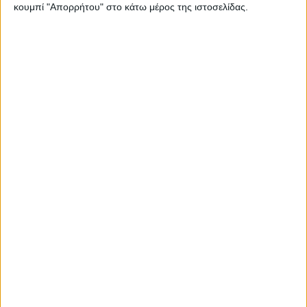
κουμπί "Απορρήτου" στο κάτω μέρος της ιστοσελίδας.
Δοκιμή Seat MO eScooter 125
Δοκιμή Seat Leon FR 1.4 e-Hybrid 204 PS