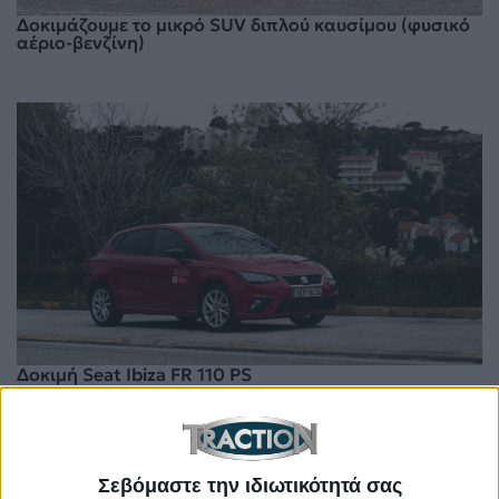
Δοκιμάζουμε το μικρό SUV διπλού καυσίμου (φυσικό
αέριο-βενζίνη)
Δοκιμή Seat Ibiza FR 110 PS
Σεβόμαστε την ιδιωτικότητά σας