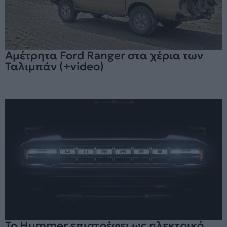
Αμέτρητα Ford Ranger στα χέρια των
Ταλιμπάν (+video)
Το Hummer επιστρέφει ως ηλεκτρικό