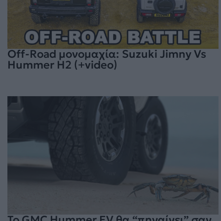
Off-Road μονομαχία: Suzuki Jimny Vs
Hummer H2 (+video)
To GMC Hummer EV θα “πηγαίνει” σαν