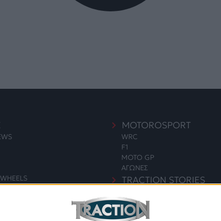
E
MOTOROSPORT
NEWS
WRC
F1
MOTO GP
ΑΓΩΝΕΣ
WHEELS
TRACTION STORIES
EDITORIAL
S
BLOG
LONG READS