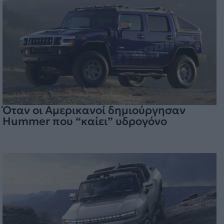
Όταν οι Αμερικανοί δημιούργησαν
Hummer που “καίει” υδρογόνο