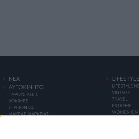
ΝΕΑ
LIFESTYL
LIFESTYLE 
ΑΥΤΟΚΙΝΗΤΟ
VINTAGE
ΠΑΡΟΥΣΙΑΣΕΙΣ
TRAVEL
ΔΟΚΙΜΕΣ
EXTREME
ΣΤΡΙΒΟΝΤΑΣ
WOMEN ON 
ΜΑΚΡΑΣ ΔΙΑΡΚΕΙΑΣ
SAFETY
ΑΓΟΡΑ
ΕΚΘΕΣΕΙΣ
SAFETY NEW
ΔΡΑΣΕΙΣ
2 WHEELS