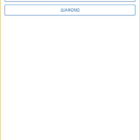
ΔΙΑΦΩΝΩ
Δοκιμάζουμε το υβριδικό D-SUV της MG
– 272 ίπποι και ηλεκτρική αυτονομία
100+ χλμ.
ΔΙΑΒΑΣΤΕ