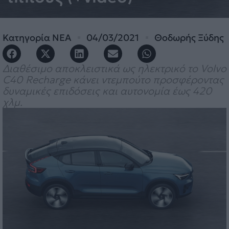
Κατηγορία
ΝΕΑ
04/03/2021
Θοδωρής Ξύδης
Διαθέσιμο αποκλειστικά ως ηλεκτρικό το Volvo
C40 Recharge κάνει ντεμπούτο προσφέροντας
δυναμικές επιδόσεις και αυτονομία έως 420
χλμ.