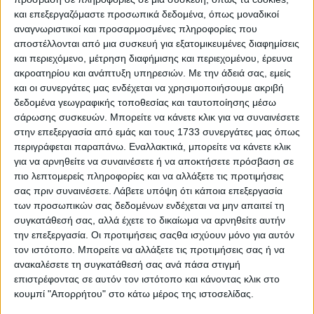
και επεξεργαζόμαστε προσωπικά δεδομένα, όπως μοναδικοί
αναγνωριστικοί και προσαρμοσμένες πληροφορίες που
αποστέλλονται από μια συσκευή για εξατομικευμένες διαφημίσεις
και περιεχόμενο, μέτρηση διαφήμισης και περιεχομένου, έρευνα
ακροατηρίου και ανάπτυξη υπηρεσιών.
Με την άδειά σας, εμείς
και οι συνεργάτες μας ενδέχεται να χρησιμοποιήσουμε ακριβή
δεδομένα γεωγραφικής τοποθεσίας και ταυτοποίησης μέσω
σάρωσης συσκευών. Μπορείτε να κάνετε κλικ για να συναινέσετε
στην επεξεργασία από εμάς και τους 1733 συνεργάτες μας όπως
περιγράφεται παραπάνω. Εναλλακτικά, μπορείτε να κάνετε κλικ
για να αρνηθείτε να συναινέσετε ή να αποκτήσετε πρόσβαση σε
πιο λεπτομερείς πληροφορίες και να αλλάξετε τις προτιμήσεις
σας πριν συναινέσετε.
Λάβετε υπόψη ότι κάποια επεξεργασία
Με το “C” να σημαίνει compact για τη Volvo, το νέο
των προσωπικών σας δεδομένων ενδέχεται να μην απαιτεί τη
C40 Recharge τοποθετείται στη μικρομεσαία
συγκατάθεσή σας, αλλά έχετε το δικαίωμα να αρνηθείτε αυτήν
την επεξεργασία. Οι προτιμήσεις σαςθα ισχύουν μόνο για αυτόν
κατηγορία με μήκος, πλάτος και ύψος στα 4.431,
τον ιστότοπο. Μπορείτε να αλλάξετε τις προτιμήσεις σας ή να
1.850 (2.035 με τους καθρέπτες ανοικτούς) και
ανακαλέσετε τη συγκατάθεσή σας ανά πάσα στιγμή
1.582 χλστ. αντίστοιχα, ενώ το μεταξόνιο είναι 2.720
επιστρέφοντας σε αυτόν τον ιστότοπο και κάνοντας κλικ στο
κουμπί "Απορρήτου" στο κάτω μέρος της ιστοσελίδας.
χλστ. Η χωρητικότητα του πορτμπαγκάζ