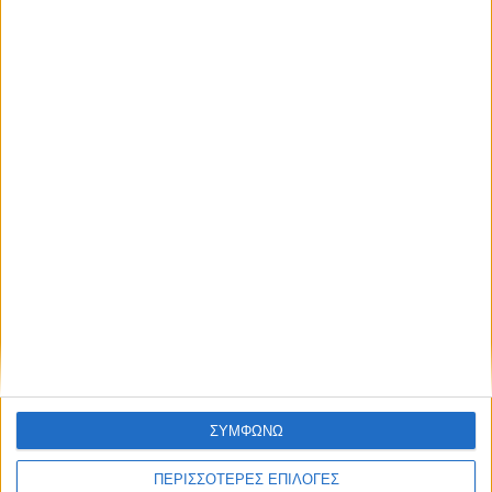
Το D-SUV της MG με νέο υβριδικό
σύστημα: Στα 30.900 ευρώ, με 224
ίππους, 5,5 λτ./100 χλμ. και πλούσιο
εξοπλισμό
ΔΙΑΒΑΣΤΕ
ΣΥΜΦΩΝΩ
ΠΕΡΙΣΣΟΤΕΡΕΣ ΕΠΙΛΟΓΕΣ