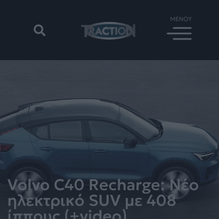
Volvo C40 Recharge: Νέο
ηλεκτρικό SUV με 408
ίππους (+video)